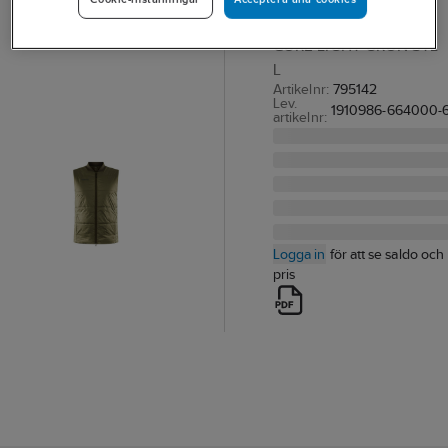
VÄST CRAFT 1910986
CORE LIGHT GRÖN STL
L
Artikelnr:
795142
Lev.
1910986-664000-
artikelnr:
Logga in
för att se saldo och
pris