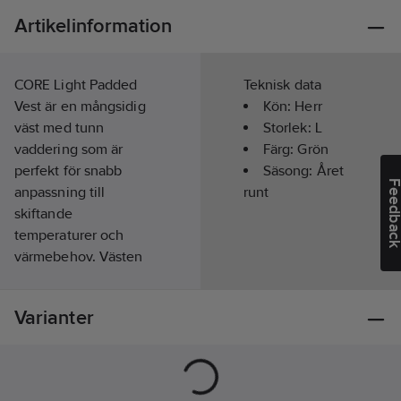
Artikelinformation
CORE Light Padded
Teknisk data
Vest är en mångsidig
Kön:
Herr
väst med tunn
Storlek:
L
vaddering som är
Färg:
Grön
perfekt för snabb
Säsong:
Året
Feedba
anpassning till
runt
skiftande
temperaturer och
värmebehov. Västen
har ett yttermaterial av
återvunnen polyamid
Varianter
och vaddering av
återvunnen polyester.
Plagget har även två
sidfickor och en mjuk,