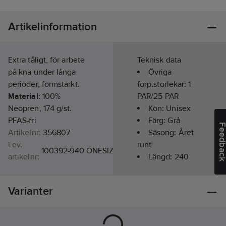
Artikelinformation
Extra tåligt, för arbete
Teknisk data
på knä under långa
Övriga
perioder, formstarkt.
förp.storlekar:
1
Material:
100%
PAR/25 PAR
Neopren, 174 g/st.
Kön:
Unisex
PFAS-fri
Färg:
Grå
Feedba
Artikelnr:
356807
Säsong:
Året
Lev.
runt
100392-940 ONESIZE
artikelnr:
Längd:
240
Ean
mm
7322302119499
artikelnr:
Bredd:
150
Varianter
Materialklass
TP5500
mm
Materialvikt:
174
g/m²