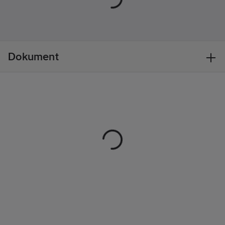
Tjocklek:
25
mm
Knäskydd:
Ja
Typ av
Dokument
stoppning:
Övrigt