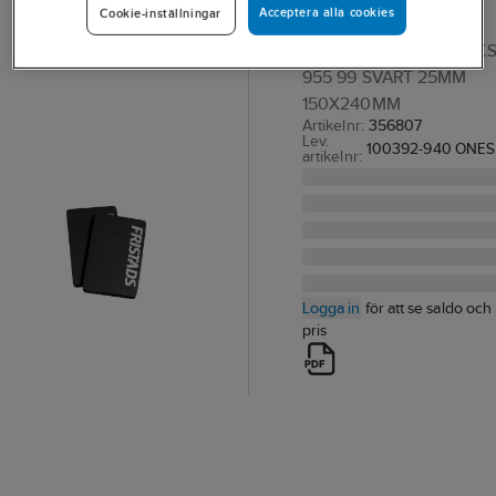
Acceptera alla cookies
Cookie-inställningar
955 KS
KNÄSKYDD FRISTADS KS
955 99 SVART 25MM
150X240MM
Artikelnr:
356807
Lev.
100392-940 ONES
artikelnr:
Logga in
för att se saldo och
pris