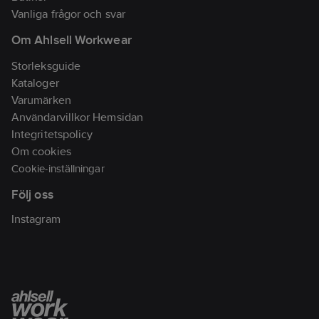
till simkunniga
Vanliga frågor och svar
personer som väger
Om Ahlsell Workwear
minst 25kg. Samtliga
produkter i Baltics
Storleksguide
utbud av flytkläder är
Kataloger
testade och godkända
Varumärken
enligt 50N-
Användarvillkor Hemsidan
standarden.
Integritetspolicy
Artikelnr:
998230
Om cookies
Lev.
Cookie-inställningar
5313-000-2
artikelnr:
Följ oss
Ean
7392715531324
artikelnr:
Instagram
Materialklass
TP9000