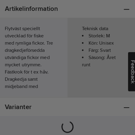
Artikelinformation
Flytväst speciellt
Teknisk data
utvecklad för fiske
Storlek:
M
med rymliga fickor. Tre
Kön:
Unisex
dragkedjeförsedda
Färg:
Svart
utvändiga fickor med
Säsong:
Året
Feedba
mycket utrymme.
runt
Fästkrok för t ex håv.
Dragkedja samt
midjeband med
snabbspänne. Finns i
färgena svart och
Varianter
grön. 50N flytkraft och
klassas där med som
ett flythjälpmedel. De
flytvästar som har en