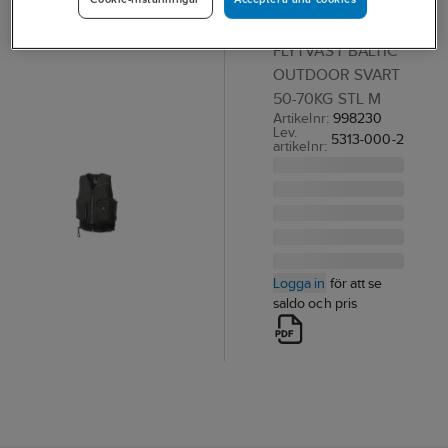
Outdoor
FLYTVÄST BALTIC
OUTDOOR SVART
50-70KG STL M
Artikelnr:
998230
Lev.
5313-000-2
artikelnr:
Logga in
för att se
saldo och pris