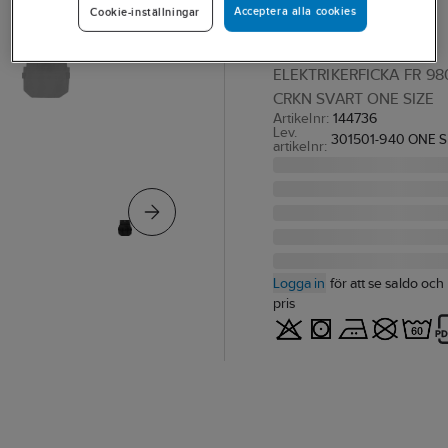
Acceptera alla cookies
Cookie-inställningar
9803 CRKN
Elektriker
ELEKTRIKERFICKA FR 98
CRKN SVART ONE SIZE
Artikelnr:
144736
Lev.
301501-940 ONE S
artikelnr:
Logga in
för att se saldo och
pris