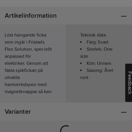
Artikelinformation
Löst hängande ficka
Teknisk data
som ingår i Fristads
Färg:
Svart
Flex Solution, speciellt
Storlek:
One
anpassad för
size
elektriker. Genom att
Kön:
Unisex
fästa spikfickan på
Säsong:
Året
Feedba
utvalda
runt
hantverksbyxor med
magnetknappar så kan
du variera byxan som
du vill. Tillverkad i
Varianter
dubbelt material av
100% CORDURA® för
att ge extra stabilitet