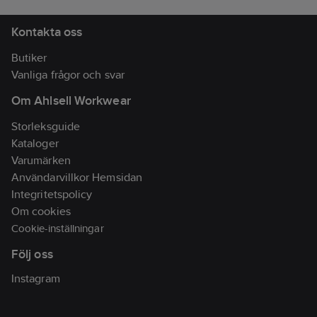
verktygshällor, höjd 18
cm / 3 verktygsfickor,
Kontakta oss
höjd 15 cm / 6
Butiker
utvändiga
Vanliga frågor och svar
verktygshällor /
Upphängningsögla på
Om Ahlsell Workwear
baksidan / Total höjd
Storleksguide
28 cm, bredd mitten
Kataloger
16 cm / OEKO-TEX®-
Varumärken
certifierad / Ingår i
Användarvillkor Hemsidan
Fristads Flex Solution /
Integritetspolicy
Fästs på byxorna
Om cookies
300586, 301506,
Cookie-inställningar
301459 med magnet-
knappar / Dubbelt
Följ oss
material av 100%
Instagram
CORDURA® / Kan
användas på både
höger eller vänster