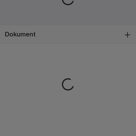
och slitstyrka. Fickan
passar både på höger
och vänster sida och
har en praktisk
upphängningsögla på
Dokument
baksidan. Koncept:
Tyresta
Ingår i Fristads Flex
Solution / Fästs på
byxorna 300586,
301506, 301459 med
magnet-knappar och
tryckknapp / Dubbelt
material av 100%
CORDURA® / Kan
användas på både
höger eller vänster
sida av byxan / Stor
ficka med 4 invändiga