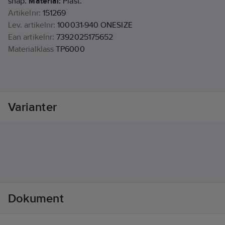
snap.
Material:
Plast.
Artikelnr:
151269
Lev. artikelnr:
100031-940 ONESIZE
Ean artikelnr:
7392025175652
Materialklass
TP6000
Varianter
Dokument