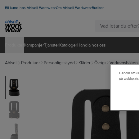
Bli kund hos Ahlsell Workwear
Om Ahlsell Workwear
Butiker
Produkter
Kampanjer
Tjänster
Kataloger
Handla hos oss
Ahlsell
Produkter
Personligt skydd
Kläder
Övrigt
Verktygsbälten 
Genom att kli
på webbplats