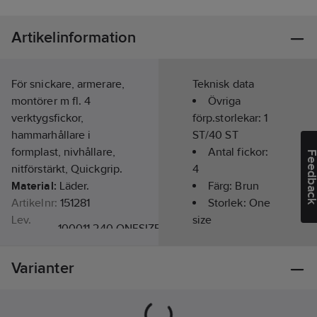
Artikelinformation
För snickare, armerare,
Teknisk data
montörer m fl. 4
Övriga
verktygsfickor,
förp.storlekar:
1
hammarhållare i
ST/40 ST
formplast, nivhållare,
Antal fickor:
Feedba
nitförstärkt, Quickgrip.
4
Material:
Läder.
Färg:
Brun
Artikelnr:
151281
Storlek:
One
Lev.
size
100011-240 ONESIZE
artikelnr:
Med hållare
Ean
för hammare:
7392025173917
Varianter
artikelnr:
Ja
Materialklass
TP6000
Kön:
Unisex
Säsong:
Året