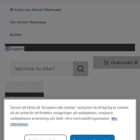
Bli kund hos Ahlsell Workwear
Om Ahlsell Workwear
Butiker
Logga in
Orderrader:
0
Produkter
Kampanjer
Ahlsell
Produkter
Personligt skydd
Kläder
Övrigt
Genom att klicka på "Acceptera alla cookies" samtycker du till lagring av cookies
Tjänster
på din enhet för att förbättra navigeringen på webbplatsen, analysera
Verktygsbälten & Materialfickor
Mer
webbplatsens användning och bistå i våra marknadsföringsinsatser.
Kataloger
information
SNIKKI
Handla hos oss
Verktygsficka