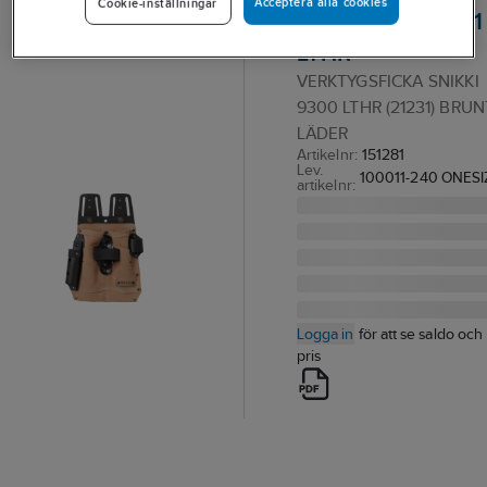
Acceptera alla cookies
Cookie-inställningar
Snikki 9300, 9301
LTHR
VERKTYGSFICKA SNIKKI
9300 LTHR (21231) BRUN
LÄDER
Artikelnr:
151281
Lev.
100011-240 ONESI
artikelnr:
Logga in
för att se saldo och
pris