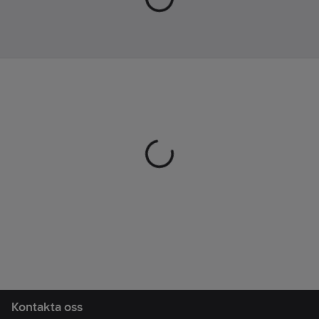
nitförstärkt, Quickgrip.
Material:
Läder.
Artikelnr:
151284
Lev.
100017-240 ONESIZE
artikelnr:
Ean
7392025175423
artikelnr:
Materialklass
TP6000
Kontakta oss