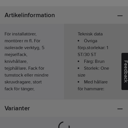
Artikelinformation
För installatörer,
Teknisk data
montörer m fl. För
Övriga
isolerade verktyg, 5
förp.storlekar:
1
mejselfack,
ST/30 ST
knivhållare,
Färg:
Brun
Feedba
tejphållare. Fack för
Storlek:
One
tumstock eller mindre
size
skruvdragare, stort
Med hållare
fack för tänger,
för hammare:
skalverktyg m.m. 3
Ja
fack för isolerade
Kön:
Unisex
Varianter
tänger,
Säsong:
Året
hammarhållare,
runt
knivhållare,