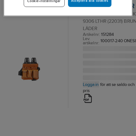
Acceptera alla cookies
Cookie-inställningar
Snikki 9306 LTHR
ELEKTRIKERFICKA SNIKK
9306 LTHR (22031) BRU
LÄDER
Artikelnr:
151284
Lev.
100017-240 ONES
artikelnr:
Logga in
för att se saldo och
pris