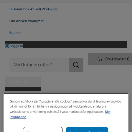
Bli kund hos Ahlsell Workwear
Om Ahlsell Workwear
Butiker
Logga in
Orderrader:
0
Produkter
Kampanjer
Ahlsell
Produkter
Personligt skydd
Kläder
Övrigt
Genom att klicka på "Acceptera alla cookies" samtycker du till lagring av cookies
Tjänster
på din enhet för att förbättra navigeringen på webbplatsen, analysera
Verktygsbälten & Materialfickor
Mer
webbplatsens användning och bistå i våra marknadsföringsinsatser.
Kataloger
information
SNIKKI
Handla hos oss
Elektrikerficka