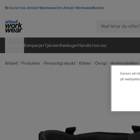
Bli kund hos Ahlsell Workwear
Om Ahlsell Workwear
Butiker
Produkter
Kampanjer
Tjänster
Kataloger
Handla hos oss
Ahlsell
Produkter
Personligt skydd
Kläder
Övrigt
Verktygsbälten 
Genom att kli
på webbplats