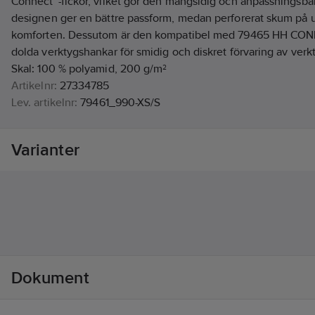
Connect™-fickor, vilket gör den mångsidig och anpassningsb
designen ger en bättre passform, medan perforerat skum på 
komforten. Dessutom är den kompatibel med 79465 HH CON
dolda verktygshankar för smidig och diskret förvaring av verk
Skal: 100 % polyamid, 200 g/m²
Artikelnr:
27334785
Lev. artikelnr:
79461_990-XS/S
Ean artikelnr:
7040059806355
Materialklass
TP5510
Varianter
Dokument