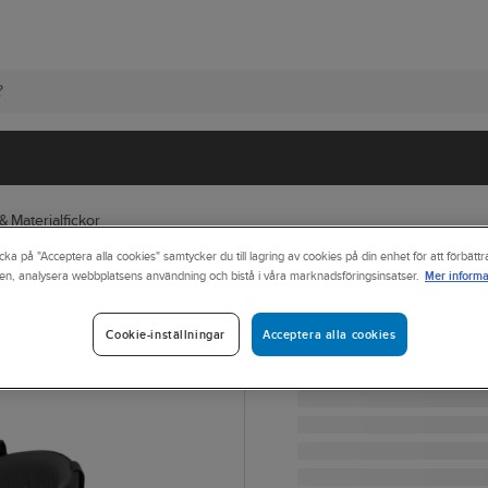
& Materialfickor
cka på "Acceptera alla cookies" samtycker du till lagring av cookies på din enhet för att förbätt
Mer informa
en, analysera webbplatsens användning och bistå i våra marknadsföringsinsatser.
HELLY HANSEN
Verktygsbälte H
VERKTYGSBÄLTE HH 794
Acceptera alla cookies
Cookie-inställningar
Artikelnr:
27334785
Lev. artikelnr:
79461_990-XS