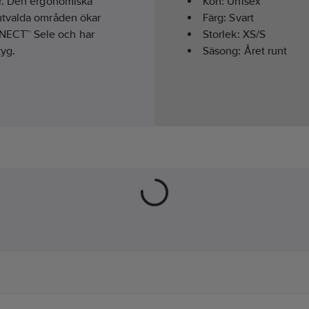
ar. Den ergonomiska
Kön:
Unisex
utvalda områden ökar
Färg:
Svart
NECT™ Sele och har
Storlek:
XS/S
tyg.
Säsong:
Året runt