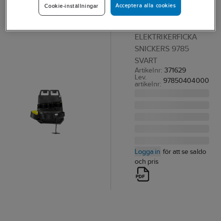
Acceptera alla cookies
Cookie-inställningar
Snickers 9785
Elektriker
ELEKTRIKERFICKA
SNICKERS 9785
SVART
Artikelnr:
371629
Lev.
97850404000
artikelnr:
Logga in
för att se saldo
och pris