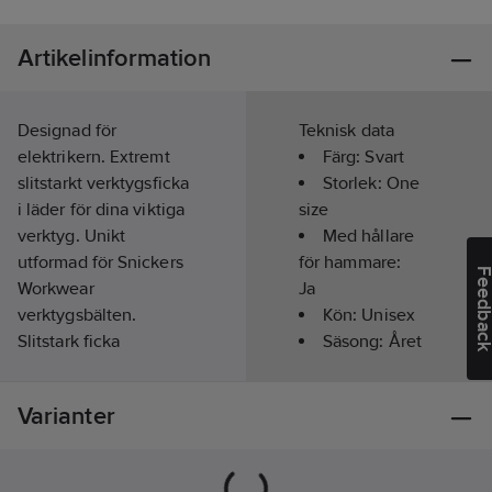
Artikelinformation
Designad för
Teknisk data
elektrikern. Extremt
Färg:
Svart
slitstarkt verktygsficka
Storlek:
One
i läder för dina viktiga
size
verktyg. Unikt
Med hållare
utformad för Snickers
för hammare:
Feedba
Workwear
Ja
verktygsbälten.
Kön:
Unisex
Slitstark ficka
Säsong:
Året
tillverkad i kraftigt
runt
läder. Dubbla sömmar
Varianter
och nitar för extra
hållbarhet. Förstärkta
fack och slitstarka