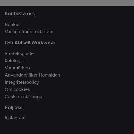
Lev.
97850404000
artikelnr:
Kontakta oss
Ean
7332515075352
Butiker
artikelnr:
Vanliga frågor och svar
Materialklass
TP6010
Om Ahlsell Workwear
Storleksguide
Kataloger
Varumärken
Användarvillkor Hemsidan
Integritetspolicy
Om cookies
Cookie-inställningar
Följ oss
Instagram