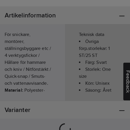
Artikelinformation
För snickare,
Teknisk data
montörer,
Övriga
ställningsbyggare etc /
förp.storlekar:
1
4 verktygsfickor /
ST/25 ST
Hållare för hammare
Färg:
Svart
och kniv / Nitförstärkt /
Storlek:
One
Feedba
Quick-snap / Smuts-
size
och vattenavvisande.
Kön:
Unisex
Material:
Polyester-
Säsong:
Året
och polyamidlaminat.
runt
Artikelnr:
558018
Varianter
Lev.
127713-940 ONESIZE
artikelnr:
Ean
7322302739390