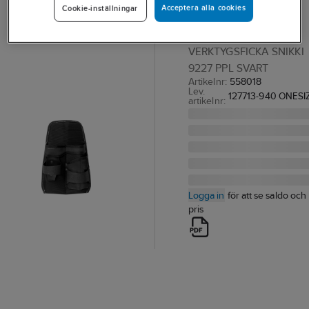
Acceptera alla cookies
Cookie-inställningar
Fristads Snikki
9227 PPL
VERKTYGSFICKA SNIKKI
9227 PPL SVART
Artikelnr:
558018
Lev.
127713-940 ONESI
artikelnr:
Logga in
för att se saldo och
pris