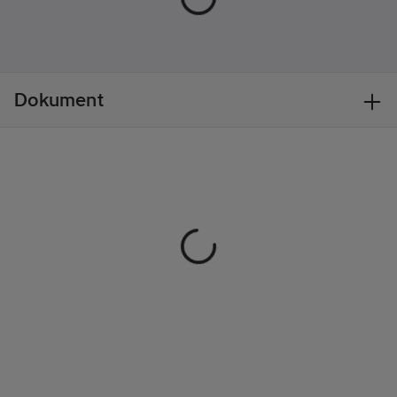
artikelnr:
Materialklass
TP6000
Dokument