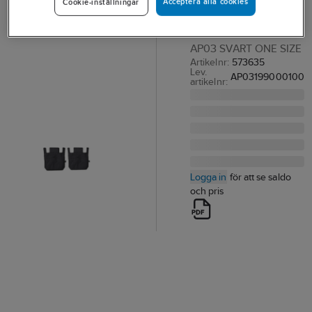
Acceptera alla cookies
Cookie-inställningar
Texstar AP03
HÄNGFICKA TEXSTAR
AP03 SVART ONE SIZE
Artikelnr:
573635
Lev.
AP03199000100
artikelnr:
Logga in
för att se saldo
och pris