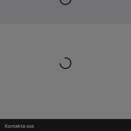
fastighetsskötsel och
hantverk.
Artikelnr:
573635
Lev.
AP03199000100
artikelnr:
Ean
7340014222771
artikelnr:
Materialklass
TP8000
Kontakta oss