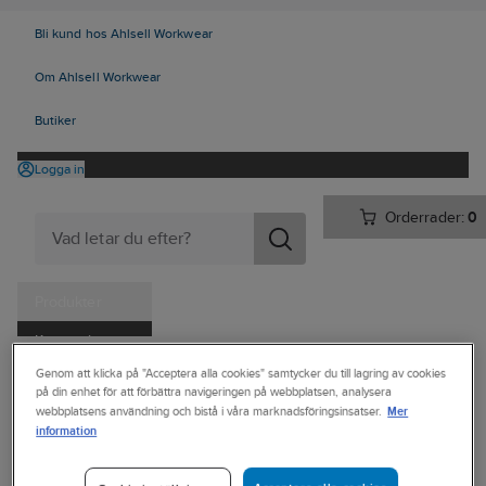
Bli kund hos Ahlsell Workwear
Om Ahlsell Workwear
Butiker
Logga in
Orderrader:
0
Produkter
Kampanjer
Ahlsell
Produkter
Personligt skydd
Kläder
Övrigt
Genom att klicka på "Acceptera alla cookies" samtycker du till lagring av cookies
Tjänster
på din enhet för att förbättra navigeringen på webbplatsen, analysera
Verktygsbälten & Materialfickor
Mer
webbplatsens användning och bistå i våra marknadsföringsinsatser.
Kataloger
information
TEXSTAR
Handla hos oss
Hängficka