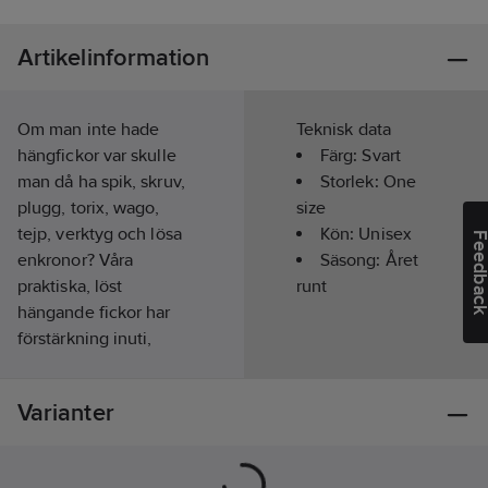
Artikelinformation
Om man inte hade
Teknisk data
hängfickor var skulle
Färg:
Svart
man då ha spik, skruv,
Storlek:
One
plugg, torix, wago,
size
tejp, verktyg och lösa
Kön:
Unisex
Feedba
enkronor? Våra
Säsong:
Året
praktiska, löst
runt
hängande fickor har
förstärkning inuti,
spikficka och sex
extrafickor. Smart för
Varianter
exempelvis service,
montering, bilindustri,
rekond, städ,