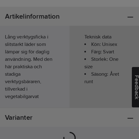
Artikelinformation
Lång verktygsficka i
Teknisk data
slitstarkt läder som
Kön:
Unisex
lämpar sig för daglig
Färg:
Svart
användning. Med den
Storlek:
One
här praktiska och
size
stadiga
Säsong:
Året
Feedba
verktygsbäraren,
runt
tillverkad i
vegetabilgarvat
spilläder, har du alltid
verktygen nära till
Varianter
hands. Fästs i
hållarsystem eller
bälte.
Material:
Läder.