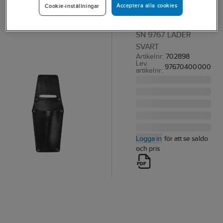
Acceptera alla cookies
Cookie-inställningar
Snickers 9767
VERKTYGSHÅLLARE
SN 9767 LÄDER
SVART
Artikelnr:
702898
Lev.
97670400000
artikelnr:
Logga in
för att se saldo
och pris