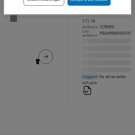
PIKÉTRÖJA TEXSTAR
PS04 50/50 SVART
STL M
Artikelnr:
576169
Lev.
PS04199000170
artikelnr:
Logga in
för att se saldo
och pris