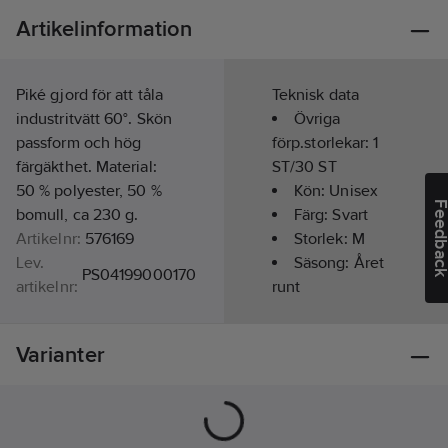
Artikelinformation
Piké gjord för att tåla
Teknisk data
industritvätt 60°. Skön
Övriga
passform och hög
förp.storlekar:
1
färgäkthet. Material:
ST/30 ST
50 % polyester, 50 %
Kön:
Unisex
Feedba
bomull, ca 230 g.
Färg:
Svart
Artikelnr:
576169
Storlek:
M
Lev.
Säsong:
Året
PS04199000170
artikelnr:
runt
Ean
Kortärmad:
7340014223181
artikelnr:
Ja
Varianter
Materialklass
TP8000
Kragtyp:
Knappkrage/Button
down
Materialvikt: