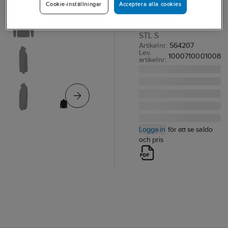
Acceptera alla cookies
Cookie-inställningar
TRÖJA TOPSWEDE
149 HALVZIP SVART
STL S
Artikelnr:
564207
Lev.
1000710001008
artikelnr:
Logga in
för att se saldo
och pris