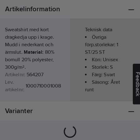
Artikelinformation
Sweatshirt med kort
Teknisk data
dragkedja upp i krage.
Övriga
Mudd i nederkant och
förp.storlekar:
1
ärmslut.
Material:
80%
ST/25 ST
bomull 20% polyester,
Kön:
Unisex
300g/m².
Storlek:
S
Artikelnr:
564207
Färg:
Svart
Feedba
Lev.
Säsong:
Året
1000710001008
artikelnr:
runt
Ean
Kragtyp:
7340098918546
artikelnr:
Polokrage
Varianter
Materialklass
TP1050
Typ av
förslutning/stängning:
Dragkedja
Typ av huva: