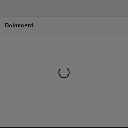
Ingen
Materialvikt:
300
g/m²
Dokument