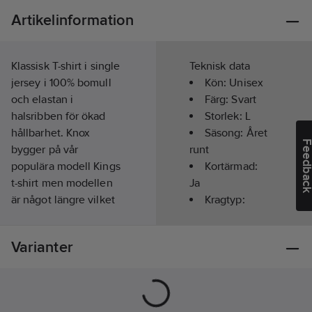
Artikelinformation
Klassisk T-shirt i single
Teknisk data
jersey i 100% bomull
Kön:
Unisex
och elastan i
Färg:
Svart
halsribben för ökad
Storlek:
L
hållbarhet. Knox
Säsong:
Året
Feedba
bygger på vår
runt
populära modell Kings
Kortärmad:
t-shirt men modellen
Ja
är något längre vilket
Kragtyp:
gör att den sitter
Rund
bekvämt vid rörelse.
Varianter
En tidlös modell som
passar för både arbete
och vardag.
Artikelnr:
134679