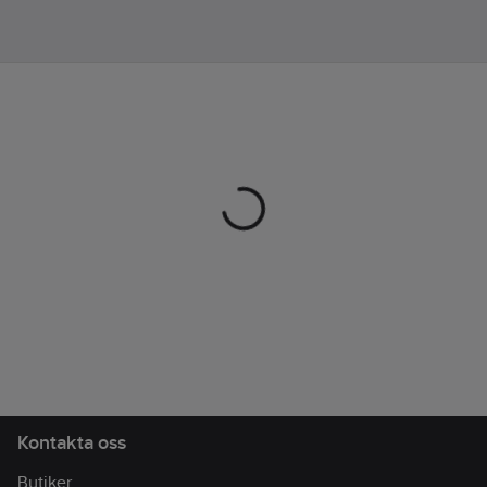
Lev.
1001914001010
artikelnr:
Ean
7330077208324
artikelnr:
Materialklass
TP1070
Kontakta oss
Butiker