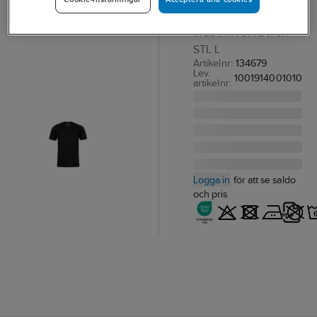
T-SHIRT SOUTH
WEST KNOX SVART
STL L
Artikelnr:
134679
Lev.
1001914001010
artikelnr:
Logga in
för att se saldo
och pris