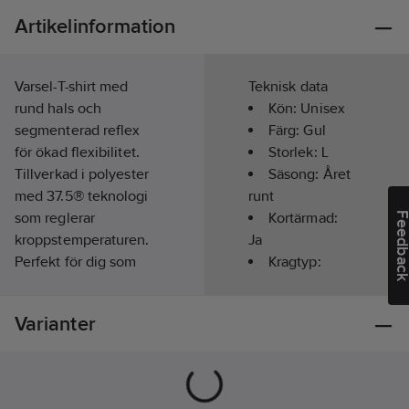
Artikelinformation
Varsel-T-shirt med
Teknisk data
rund hals och
Kön:
Unisex
segmenterad reflex
Färg:
Gul
för ökad flexibilitet.
Storlek:
L
Tillverkad i polyester
Säsong:
Året
med 37.5® teknologi
runt
som reglerar
Kortärmad:
Feedba
kroppstemperaturen.
Ja
Perfekt för dig som
Kragtyp:
arbetar i krävande
Rund
miljöer.
Materialvikt:
Varianter
Huvudmaterial:
160
g/m²
100% Polyester.
Hög
EN ISO 20471 - klass 3.
synbarhet
Artikelnr:
156853
(signalfärgad):