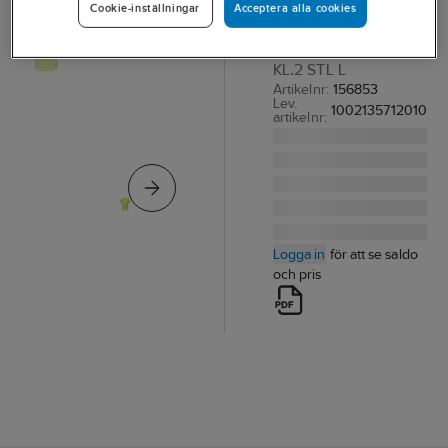
Acceptera alla cookies
Cookie-inställningar
T-SHIRT TOPSWEDE
280 VARSEL GUL
KL.2 STL L
Artikelnr:
156853
Lev.
1002135712010
artikelnr:
Logga in
för att se saldo
och pris