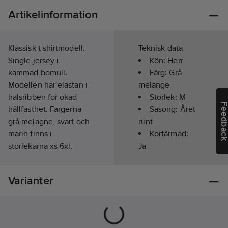
Artikelinformation
Klassisk t-shirtmodell.
Teknisk data
Single jersey i
Kön:
Herr
kammad bomull.
Färg:
Grå
Modellen har elastan i
melange
halsribben för ökad
Storlek:
M
Feedba
hållfasthet. Färgerna
Säsong:
Året
grå melagne, svart och
runt
marin finns i
Kortärmad:
storlekarna xs-6xl.
Ja
Artikelnr:
586636
Kragtyp:
Lev.
Rund
1000188041009
Varianter
artikelnr:
Ean
Överensstämmer
7332777108430
artikelnr:
med:
GOTS
Materialklass
TP1070