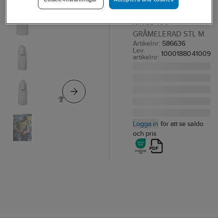
T-SHIRT SOUTH WEST
KINGS 106
GRÅMELERAD STL M
Artikelnr:
586636
Lev.
1000188041009
artikelnr:
Logga in
för att se saldo
och pris