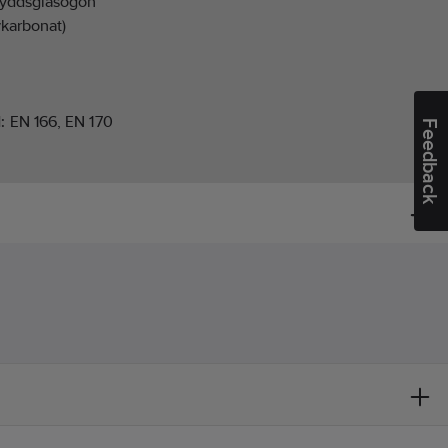
yddsglasögon
ykarbonat)
d:
EN 166, EN 170
Feedback
nskador