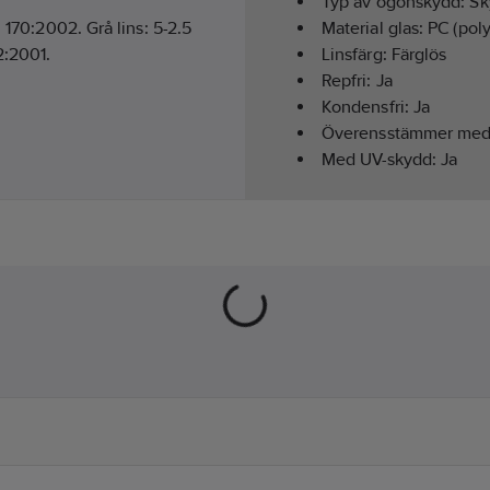
Typ av ögonskydd:
Sk
 170:2002. Grå lins: 5-2.5
Material glas:
PC (pol
2:2001.
Linsfärg:
Färglös
Repfri:
Ja
Kondensfri:
Ja
Överensstämmer me
Med UV-skydd:
Ja
Hälsa & Säkerhet:
Ögo