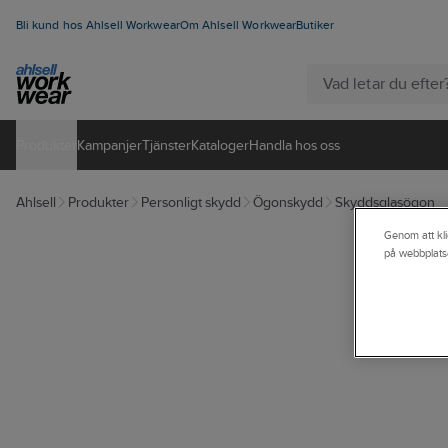
Bli kund hos Ahlsell Workwear
Om Ahlsell Workwear
Butiker
Produkter
Kampanjer
Tjänster
Kataloger
Handla hos oss
Ahlsell
Produkter
Personligt skydd
Ögonskydd
Skyddsglasögon
Genom att kli
på webbplats