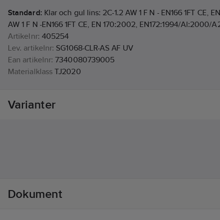
Standard:
Klar och gul lins: 2C-1.2 AW 1 F N - EN166 1FT CE, EN
AW 1 F N -EN166 1FT CE, EN 170:2002, EN172:1994/Al:2000/A
Artikelnr:
405254
Lev. artikelnr:
SG1068-CLR-AS AF UV
Ean artikelnr:
7340080739005
Materialklass
TJ2020
Varianter
Dokument