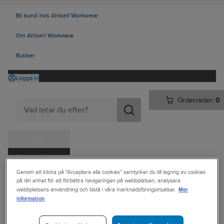
Bli kund hos Ahlsell Workwear
Om Ahlsell Workwear
Butiker
Logga in
Orderrader:
0
Produkter
Kampanjer
Ahlsell
Produkter
Personligt skydd
Skor
Yrkesskor
Genom att klicka på "Acceptera alla cookies" samtycker du till lagring av cookies
Tjänster
på din enhet för att förbättra navigeringen på webbplatsen, analysera
Yrkeskängor/stövlar, utan skydd
Mer
webbplatsens användning och bistå i våra marknadsföringsinsatser.
Kataloger
information
DUNLOP
Handla hos oss
Yrkesstövel