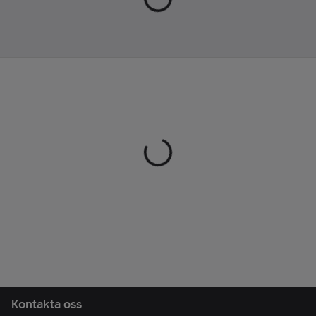
Artikelnr:
118546
Lev.
K500011.39
artikelnr:
Materialklass
TJ4350
Kontakta oss