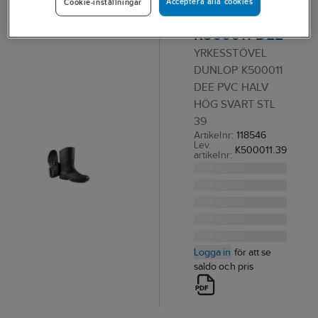
Acceptera alla cookies
Cookie-inställningar
Dunlop
K500011 DEE
YRKESSTÖVEL
DUNLOP K500011
DEE PVC HALV
HÖG SVART STL
39
Artikelnr:
118546
Lev.
K500011.39
artikelnr:
Logga in
för att se
saldo och pris