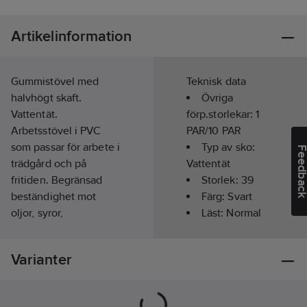
Artikelinformation
Gummistövel med
Teknisk data
halvhögt skaft.
Övriga
Vattentät.
förp.storlekar:
1
Arbetsstövel i PVC
PAR/10 PAR
som passar för arbete i
Typ av sko:
Feedba
trädgård och på
Vattentät
fritiden. Begränsad
Storlek:
39
beständighet mot
Färg:
Svart
oljor, syror,
Läst:
Normal
gödsel/gödningsmedel,
Slitsula:
PVC
desinfektionsmedel
Ovandel:
Varianter
och diverse
PVC
kemikalier. Halkfri
sula.