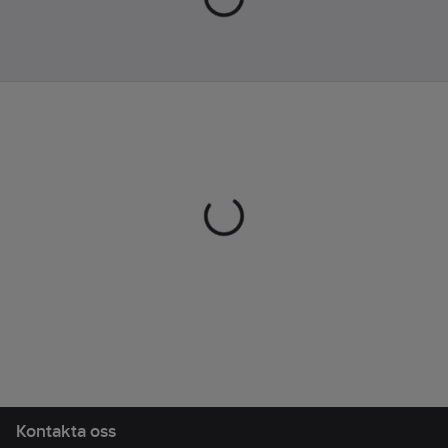
Innersula:
Halv
Funktion:
innersula av syntetisk
Antistatisk och
textil PU + PES. SBR
ESD-godkänd
latex foam.
Innermått:
Bindsula:
Nonwoven,
24.3
cm
antistatisk (PET fiber,
Ovandel:
steel fiber, sbr latex)
PU-belagt läder
Standard:
EN ISO
20347: OB SRC A E
FO.
Artikelnr:
248070
Lev.
50-12327-502-0PM-38
artikelnr:
Ean
6438157086495
artikelnr:
Materialklass
TJ4010
Kontakta oss