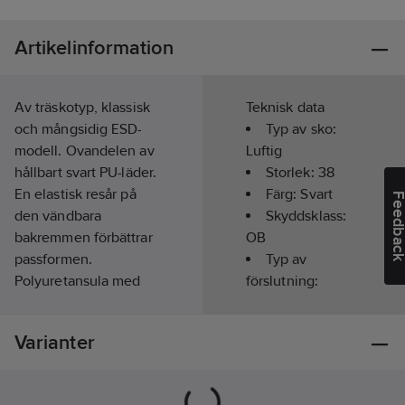
Artikelinformation
Av träskotyp, klassisk
Teknisk data
och mångsidig ESD-
Typ av sko:
modell. Ovandelen av
Luftig
hållbart svart PU-läder.
Storlek:
38
En elastisk resår på
Färg:
Svart
Feedba
den vändbara
Skyddsklass:
bakremmen förbättrar
OB
passformen.
Typ av
Polyuretansula med
förslutning:
bra grepp, som tål olja
Band
och olika kemikalier.
Läst:
Normal
Varianter
Foder:
Textil PA+PES
ESD:
Ja
fält
Slitsula:
PU
Sula:
PU
Foder:
Textil