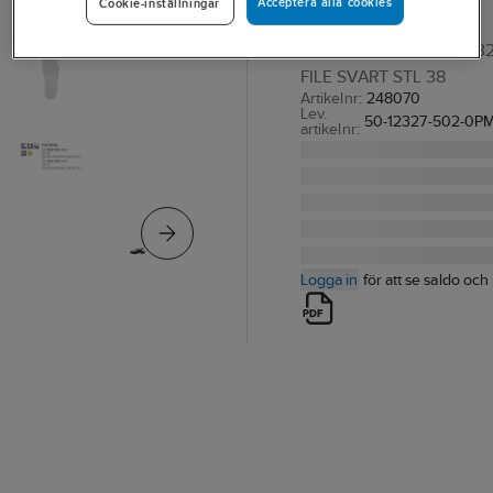
Acceptera alla cookies
Cookie-inställningar
Black 12327
YRKESTOFFEL SIEVI 123
FILE SVART STL 38
Artikelnr:
248070
Lev.
50-12327-502-0P
artikelnr:
Logga in
för att se saldo och 