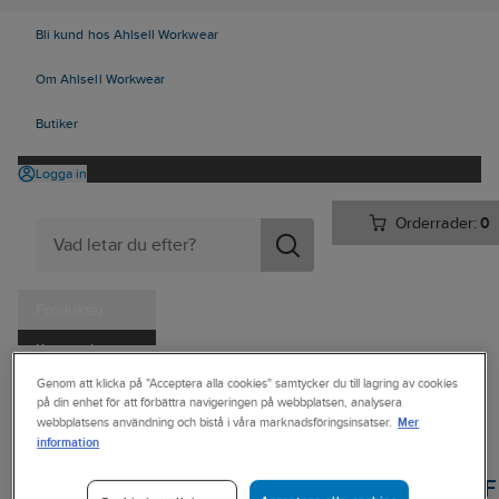
Bli kund hos Ahlsell Workwear
Om Ahlsell Workwear
Butiker
Logga in
Orderrader:
0
Produkter
Kampanjer
Ahlsell
Produkter
Personligt skydd
Skor
Yrkesskor
Genom att klicka på "Acceptera alla cookies" samtycker du till lagring av cookies
Tjänster
på din enhet för att förbättra navigeringen på webbplatsen, analysera
Yrkessandaler/tofflor, utan skydd
Mer
webbplatsens användning och bistå i våra marknadsföringsinsatser.
Kataloger
information
SIEVI
Handla hos oss
Yrkestoffel Sievi F