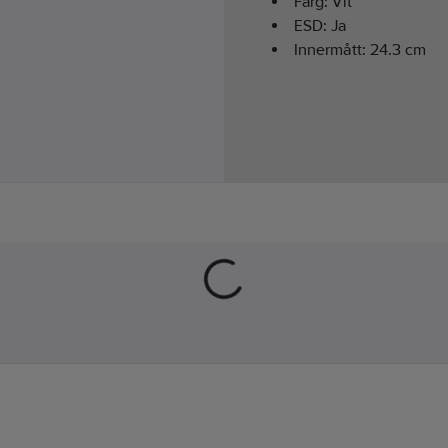
Färg:
Vit
ESD:
Ja
Innermått:
24.3
cm