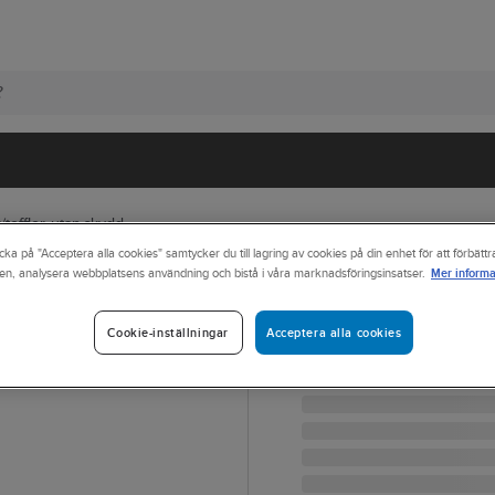
tofflor, utan skydd
cka på "Acceptera alla cookies" samtycker du till lagring av cookies på din enhet för att förbätt
Mer informa
en, analysera webbplatsens användning och bistå i våra marknadsföringsinsatser.
ARBESKO
Toffel Arbesko 
Acceptera alla cookies
Cookie-inställningar
TOFFEL ESD 1057 VIT ST
Artikelnr:
274962
Lev. artikelnr:
1057,38