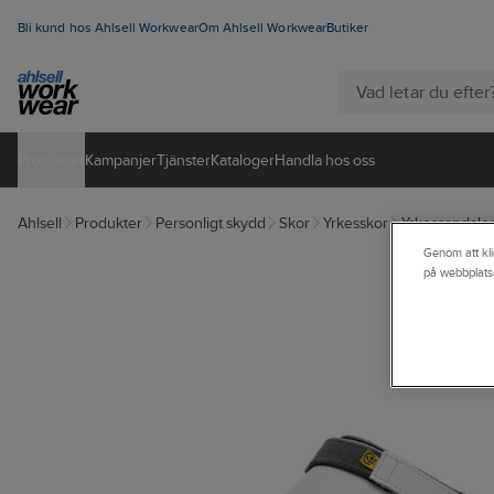
Bli kund hos Ahlsell Workwear
Om Ahlsell Workwear
Butiker
Produkter
Kampanjer
Tjänster
Kataloger
Handla hos oss
Ahlsell
Produkter
Personligt skydd
Skor
Yrkesskor
Yrkessandaler/
Genom att kli
på webbplats