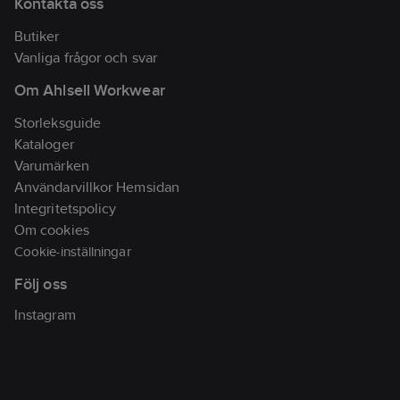
Kontakta oss
Observera att
plattorna sitter olika
Butiker
på höger och vänster,
Vanliga frågor och svar
därav de olika
Om Ahlsell Workwear
färgerna på
innersulans linjer.
Storleksguide
•Ovandel i Eco
Kataloger
leather, lättskött,
Varumärken
slitstarkt
Användarvillkor Hemsidan
syntetmaterial.
Integritetspolicy
•Två ställbara remmar.
Om cookies
•Innersula med
Cookie-inställningar
magneter överdragen
Följ oss
med mocka.
•JOBI Softsole
Instagram
innersula för extra
dämpning.
•Kilklack av EVA, 30%
återvunnet material.