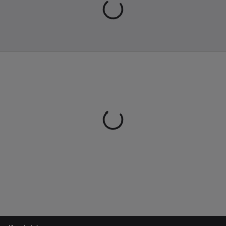
Denna magnetsandal
är så mjuk och
bekväm att gå i, att
den blivit en av våra
absoluta storsäljare!
Sandaler med
magnetsula
De sju magneterna
stimulerar
reflexzonerna under
foten à la zonterapi,
vilket sägs verka
positivt på
blodcirkulation,
matsmältning,
vätskebalans och
hormonbalans.
Magnetsandalerna
innehåller ej nickel.