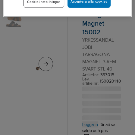
Acceptera alla cookies
Cookie-inställningar
JOBI
Tarragona
Magnet
15002
YRKESSANDAL
JOBI
TARRAGONA
MAGNET 3-REM
SVART STL 40
Artikelnr:
393015
Lev.
150020140
artikelnr:
Logga in
för att se
saldo och pris