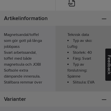
Artikelinformation
Magnetsandal/toffel
Teknisk data
som gör gott på långa
Typ av sko:
jobbpass
Luftig
Svart arbetssandal,
Storlek:
40
Feedba
toffel med både
Färg:
Svart
magnetsula och JOBI
Typ av
Softsole extra
förslutning:
dämpande innersula.
Spänne
Ställbara remmar över
Slitsula:
EVA
vrist och framfot ger
Ortopedisk:
god anpassning till
Ja
Varianter
just din fot för att sitta
Ovandel:
bra när du går.
ECO-leather