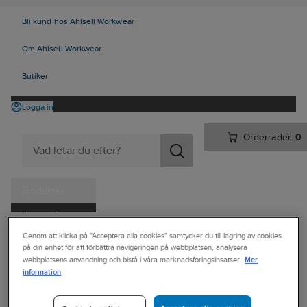
Bli kund hos Ahlsell Workwear
Om Ahlsell Workwear
Butiker
Logga in
Orderrader:
0
Produkter
Kampanjer
Ahlsell
Produkter
Personligt skydd
Skor
Yrkesskor
Genom att klicka på "Acceptera alla cookies" samtycker du till lagring av cookies
Tjänster
på din enhet för att förbättra navigeringen på webbplatsen, analysera
Yrkessandaler/tofflor, utan skydd
Mer
webbplatsens användning och bistå i våra marknadsföringsinsatser.
Kataloger
information
JOBI
Handla hos oss
Yrkessandal