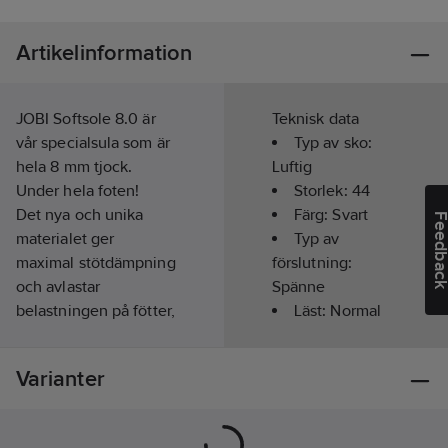
Artikelinformation
JOBI Softsole 8.0 är
Teknisk data
vår specialsula som är
Typ av sko:
hela 8 mm tjock.
Luftig
Under hela foten!
Storlek:
44
Det nya och unika
Färg:
Svart
Feedba
materialet ger
Typ av
maximal stötdämpning
förslutning:
och avlastar
Spänne
belastningen på fötter,
Läst:
Normal
ben, nacke och rygg.
Slitsula:
EVA
Det gör att du,
Ortopedisk:
Varianter
fötterna och kroppen
Ja
håller er hela.
Ovandel:
Materialet "minns" din
ECO-leather