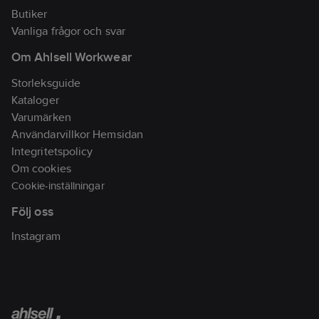
stabiliserar.
Butiker
Hälskålen håller foten
Vanliga frågor och svar
på plats och skyddar
Om Ahlsell Workwear
hälens fettkuddar.
-Ovandel av hygienisk
Storleksguide
Eco-leather, ett
Kataloger
slitstarkt
Varumärken
syntetmaterial.
Användarvillkor Hemsidan
-Fodrad ovandel som
Integritetspolicy
är mjuk mot foten.
Om cookies
-Reglerbara remmar
Cookie-inställningar
för maximal passform
Följ oss
på din fot.
-Nickelfria spännen.
Instagram
-Anatomisk fotbädd
med sula av
naturkork/latex.
-Mjuksula JOBI
Softsole 8.0.