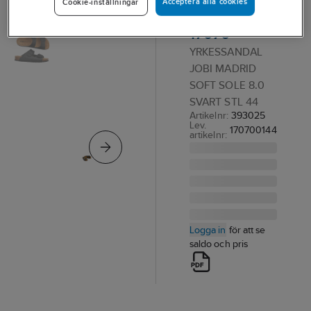
Acceptera alla cookies
Cookie-inställningar
JOBI Madrid
17070
YRKESSANDAL
JOBI MADRID
SOFT SOLE 8.0
SVART STL 44
Artikelnr:
393025
Lev.
170700144
artikelnr:
Logga in
för att se
saldo och pris