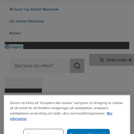
Bli kund hos Ahlsell Workwear
Om Ahlsell Workwear
Butiker
Logga in
Orderrader:
0
Produkter
Kampanjer
Ahlsell
Produkter
Personligt skydd
Skor
Yrkesskor
Genom att klicka på "Acceptera alla cookies" samtycker du till lagring av cookies
Tjänster
på din enhet för att förbättra navigeringen på webbplatsen, analysera
Yrkessandaler/tofflor, utan skydd
Mer
webbplatsens användning och bistå i våra marknadsföringsinsatser.
Kataloger
information
JOBI
Handla hos oss
Yrkestoffel