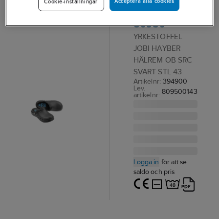
Acceptera alla cookies
Cookie-inställningar
JOBI Hayber
80950
YRKESTOFFEL
JOBI HAYBER
HÄLREM OB SRC
SVART STL 43
Artikelnr:
394900
Lev.
809500143
artikelnr:
Logga in
för att se
saldo och pris