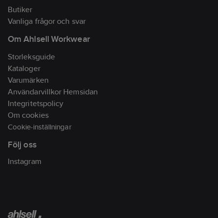
•Ovandel av EVA, lätt
Butiker
att hålla ren.
Vanliga frågor och svar
•Uttagbar dämpande
Om Ahlsell Workwear
innersula Poroline.
•Ställbar bakrem. Extra
Storleksguide
rem medföljer i annan
Kataloger
färg.
Varumärken
•Tvättbar i 40 grader.
Användarvillkor Hemsidan
•Antibakteriel 99,9%
Integritetspolicy
ISO 16187
Om cookies
•Tofflorna tillverkas i
Cookie-inställningar
Spanien.
Följ oss
Artikelnr:
394900
Lev.
Instagram
809500143
artikelnr:
Materialklass
TJ4340