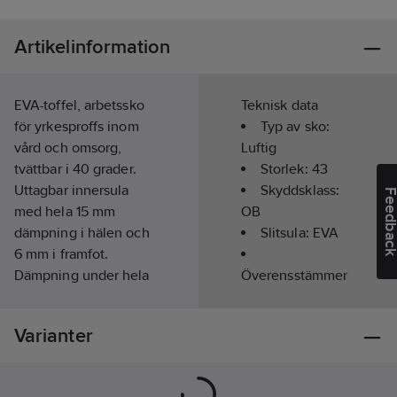
Artikelinformation
EVA-toffel, arbetssko
Teknisk data
för yrkesproffs inom
Typ av sko:
vård och omsorg,
Luftig
tvättbar i 40 grader.
Storlek:
43
Uttagbar innersula
Skyddsklass:
Feedba
med hela 15 mm
OB
dämpning i hälen och
Slitsula:
EVA
6 mm i framfot.
Dämpning under hela
Överensstämmer
foten som ger stöd
med:
EN ISO
och avlastning för hela
20347
Varianter
kroppen.
Ovandel:
Ställbar bakrem.
EVA
För dig som vill gå
Färg:
Svart