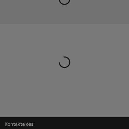
är löstagbar och
ESD:
Ja
tvättbar. Ovandelen är
Slitsula:
PU
av mjuk nubuck.
Foder:
3D-
Kardborrefästning.
dry foder,
Standard:
EN ISO
absorberar fukt
20347: OB A E FO.
effektivt
Artikelnr:
513351
Material
Lev.
ovandel:
Tyg
29-12146-293-38M-42
artikelnr:
(textil)
Ean
6438157176493
artikelnr:
Överensstämmer
Materialklass
TJ4010
med:
EN ISO
20347
Innermått:
27.2
cm
Kontakta oss