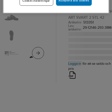
Acceptera alla cookies
Cookie-inställningar
Art 12146
YRKESSANDAL SIEVI 121
ART SVART 2 STL 42
Artikelnr:
513351
Lev.
29-12146-293-38M
artikelnr:
Logga in
för att se saldo och
pris