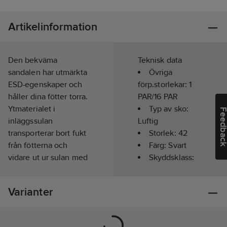
Artikelinformation
Den bekväma
Teknisk data
sandalen har utmärkta
Övriga
ESD-egenskaper och
förp.storlekar:
1
håller dina fötter torra.
PAR/16 PAR
Ytmaterialet i
Typ av sko:
Feedba
inläggssulan
Luftig
transporterar bort fukt
Storlek:
42
från fötterna och
Färg:
Svart
vidare ut ur sulan med
Skyddsklass:
den effektiva
OB
inbyggda
Typ av
Varianter
pumpningsmekanismen.
förslutning:
Den formade,
Kardborreband
antistatiska innersulan
Läst:
Normal