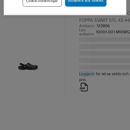
Acceptera alla cookies
Cookie-inställningar
Classic
TOFFEL CROCS CLASSIC
FOPPA SVART STL 43-44
Artikelnr:
513896
Lev.
10001-001-M10W1
artikelnr:
Logga in
för att se saldo och
pris