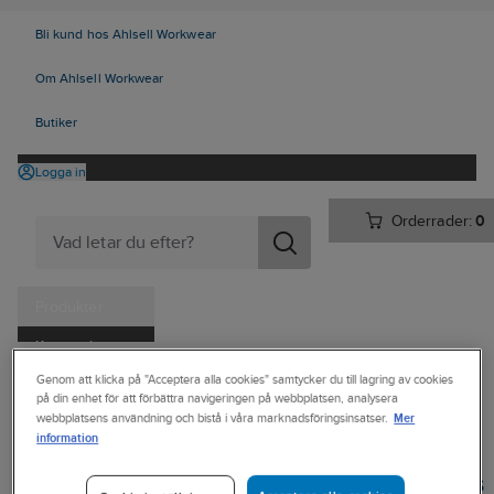
Bli kund hos Ahlsell Workwear
Om Ahlsell Workwear
Butiker
Logga in
Orderrader:
0
Produkter
Kampanjer
Ahlsell
Produkter
Personligt skydd
Skor
Yrkesskor
Genom att klicka på "Acceptera alla cookies" samtycker du till lagring av cookies
Tjänster
på din enhet för att förbättra navigeringen på webbplatsen, analysera
Yrkessandaler/tofflor, utan skydd
Mer
webbplatsens användning och bistå i våra marknadsföringsinsatser.
Kataloger
information
CROCS
Handla hos oss
Yrkestoffel Crocs