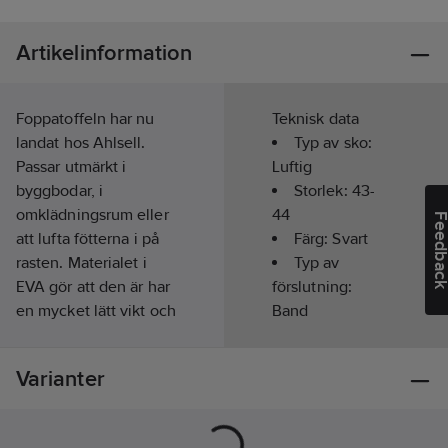
Artikelinformation
Foppatoffeln har nu
Teknisk data
landat hos Ahlsell.
Typ av sko:
Passar utmärkt i
Luftig
byggbodar, i
Storlek:
43-
omklädningsrum eller
44
Feedba
att lufta fötterna i på
Färg:
Svart
rasten. Materialet i
Typ av
EVA gör att den är har
förslutning:
en mycket lätt vikt och
Band
är lätt att rengöra.
Läst:
Bred
Luktresistent är den
Slitsula:
Varianter
också. Hälbandet kan
Gummi
användas bakom
Innermått:
hälen eller fällas fram
28.4
cm