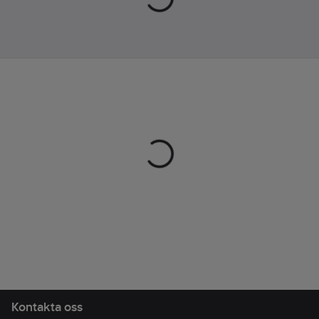
för bästa passform.
Det finns inget skydd i
denna toffel, så pass
upp – tappa inget på
tårna när du använder
dem.
Artikelnr:
513896
Lev.
10001-001-M10W12
artikelnr:
Ean
841158002474
artikelnr:
Materialklass
TJ4290
Kontakta oss