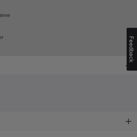
änne
er
Feedback