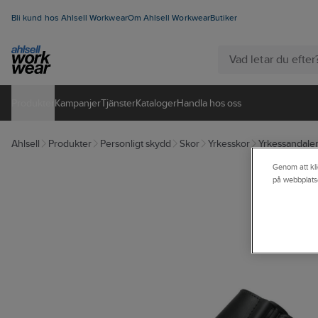
Bli kund hos Ahlsell Workwear
Om Ahlsell Workwear
Butiker
Produkter
Kampanjer
Tjänster
Kataloger
Handla hos oss
Ahlsell
Produkter
Personligt skydd
Skor
Yrkesskor
Yrkessandaler/
Genom att kli
på webbplats