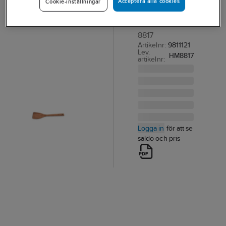
Acceptera alla cookies
Cookie-inställningar
40 cm
TRÄSSPATEL
8817
Artikelnr:
9811121
Lev.
HM8817
artikelnr:
Logga in
för att se
saldo och pris