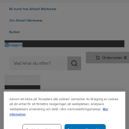
Bli kund hos Ahlsell Workwear
Om Ahlsell Workwear
Butiker
Logga in
Orderrader:
0
Produkter
Kampanjer
Ahlsell
Produkter
Trädgård & Fritid
Utomhusmatlagning
Genom att klicka på "Acceptera alla cookies" samtycker du till lagring av cookies
Tjänster
på din enhet för att förbättra navigeringen på webbplatsen, analysera
Redskap & tillbehör
Mer
webbplatsens användning och bistå i våra marknadsföringsinsatser.
Kataloger
information
HÄLLMARK
Handla hos oss
Träspatel,