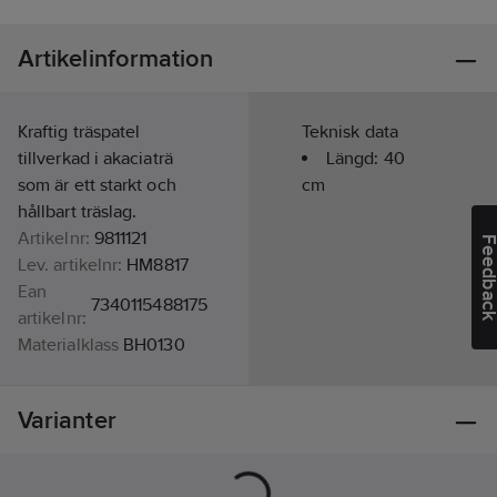
Artikelinformation
Kraftig träspatel
Teknisk data
tillverkad i akaciaträ
Längd:
40
som är ett starkt och
cm
hållbart träslag.
Artikelnr:
9811121
Feedba
Lev. artikelnr:
HM8817
Ean
7340115488175
artikelnr:
Materialklass
BH0130
Varianter