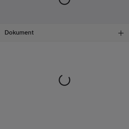
öppen eld ingår. Den
passar utmärkt för det
mindre sällskapet eller
som komplement till
en grill för att t.ex.
Dokument
woka grönsaker i.
Setet är perfekt att
använda i trädgården
eller också tar du med
den smidiga
stekhällen när du är
ute i naturen.
Artikelnr:
9803404
Lev. artikelnr:
HM8821
Ean
7340115488212
artikelnr:
Materialklass
BH0130