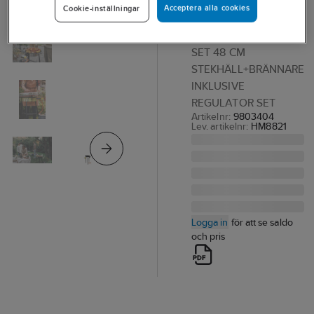
Acceptera alla cookies
Cookie-inställningar
med
gasolbrännare
SET 48 CM
STEKHÄLL+BRÄNNARE
INKLUSIVE
REGULATOR SET
Artikelnr:
9803404
Lev. artikelnr:
HM8821
Logga in
för att se saldo
och pris