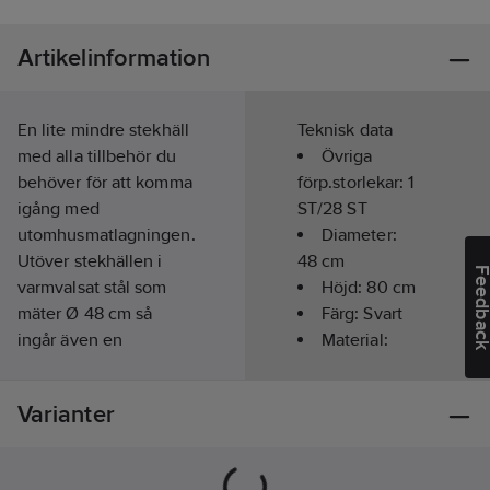
Artikelinformation
En lite mindre stekhäll
Teknisk data
med alla tillbehör du
Övriga
behöver för att komma
förp.storlekar:
1
igång med
ST/28 ST
utomhusmatlagningen.
Diameter:
Utöver stekhällen i
48
cm
Feedba
varmvalsat stål som
Höjd:
80
cm
mäter Ø 48 cm så
Färg:
Svart
ingår även en
Material:
gasolbrännare Ø 30
Stål
cm med 1 brännarring
Varianter
samt ett regulatorset.
Även korta ben för
användning över