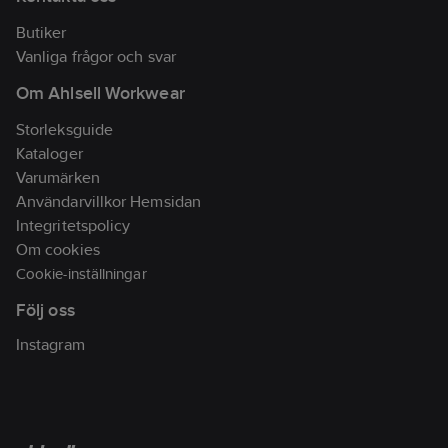
alltid finns nära till
Tack vare stabila
hands.
hjul och en stadig
Butiker
Draghandtaget i
konstruktion är
samma material gör
Vanliga frågor och svar
den både säker att
vagnen lätt att
använda och lätt
Om Ahlsell Workwear
flytta och kan även
att flytta.
användas för att
hänga handduk
Storleksguide
eller grilltång.
Kataloger
Varumärken
Användarvillkor Hemsidan
Integritetspolicy
Om cookies
Cookie-inställningar
Följ oss
Instagram