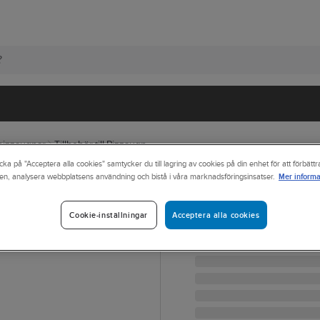
pizzaugnar
Tillbehör till Pizzaugn
cka på "Acceptera alla cookies" samtycker du till lagring av cookies på din enhet för att förbätt
Mer informa
en, analysera webbplatsens användning och bistå i våra marknadsföringsinsatser.
MUURIKKA
Infraröd termom
Acceptera alla cookies
Cookie-inställningar
INFRARÖD TERMOMETE
Artikelnr:
83507251
Lev. artikelnr:
55010040