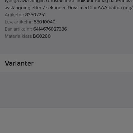
tydliga avläsningar. Utrustad med indikator för låg batteriniv
avstängning efter 7 sekunder. Drivs med 2 x AAA batteri (ingår
Artikelnr:
83507251
Lev. artikelnr:
55010040
Ean artikelnr:
6414676027386
Materialklass
BG0280
Varianter