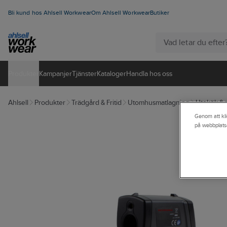
Bli kund hos Ahlsell Workwear
Om Ahlsell Workwear
Butiker
Produkter
Kampanjer
Tjänster
Kataloger
Handla hos oss
Ahlsell
Produkter
Trädgård & Fritid
Utomhusmatlagning
Utekök & 
Genom att kli
på webbplats