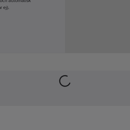
å och automatisk
 ej).