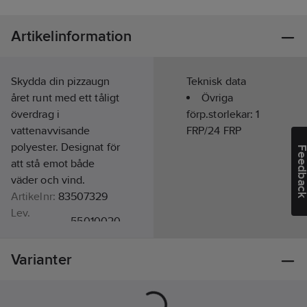
Artikelinformation
Skydda din pizzaugn
Teknisk data
året runt med ett tåligt
Övriga
överdrag i
förp.storlekar:
1
vattenavvisande
FRP/24 FRP
polyester. Designat för
Feedba
att stå emot både
väder och vind.
Artikelnr:
83507329
Lev.
55010020
artikelnr:
Ean
6414676027362
Varianter
artikelnr:
Materialklass
BG0280