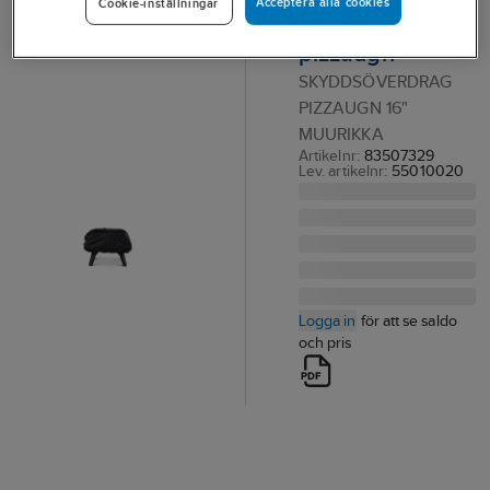
Acceptera alla cookies
Cookie-inställningar
till Muurikka
pizzaugn
SKYDDSÖVERDRAG
PIZZAUGN 16"
MUURIKKA
Artikelnr:
83507329
Lev. artikelnr:
55010020
Logga in
för att se saldo
och pris