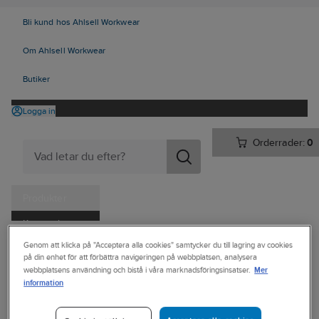
Bli kund hos Ahlsell Workwear
Om Ahlsell Workwear
Butiker
Logga in
Orderrader:
0
Produkter
Kampanjer
Ahlsell
Produkter
Trädgård & Fritid
Utomhusmatlagning
Genom att klicka på "Acceptera alla cookies" samtycker du till lagring av cookies
Tjänster
på din enhet för att förbättra navigeringen på webbplatsen, analysera
Utekök & pizzaugnar
Tillbehör till Pizzaugn
Mer
webbplatsens användning och bistå i våra marknadsföringsinsatser.
Kataloger
information
MUURIKKA
Handla hos oss
Skyddsöverdrag