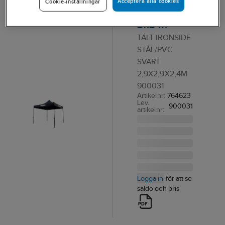
Acceptera alla cookies
Cookie-inställningar
Ironside
3x3 m
TÄLT IRONSIDE
STÅL/PVC
SVART
2,9X2,9X2,4M
900031
Artikelnr:
764623
Lev.
900031
artikelnr:
Logga in
för att se
saldo och pris