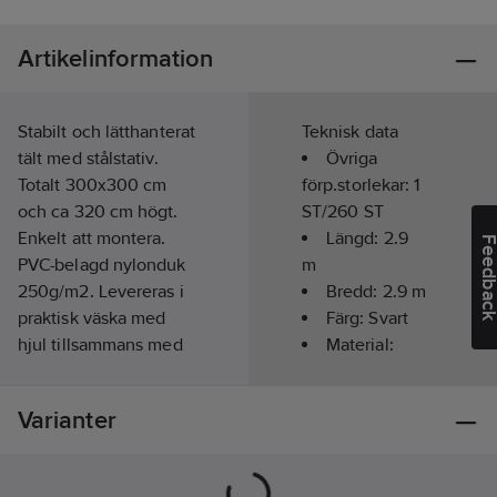
Artikelinformation
Stabilt och lätthanterat
Teknisk data
tält med stålstativ.
Övriga
Totalt 300x300 cm
förp.storlekar:
1
och ca 320 cm högt.
ST/260 ST
Enkelt att montera.
Längd:
2.9
Feedba
PVC-belagd nylonduk
m
250g/m2. Levereras i
Bredd:
2.9
m
praktisk väska med
Färg:
Svart
hjul tillsammans med
Material:
förankringslinor.
Stål/PVC
Artikelnr:
764623
Med UV-
Varianter
Lev. artikelnr:
900031
skydd:
Ja
Ean
Vikt:
25
kg
3394669000318
artikelnr: