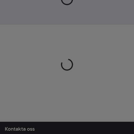
Materialklass
TO5700
Vattentät/Vattenfast:
Ja
Med
bärväska:
Ja
Kontakta oss