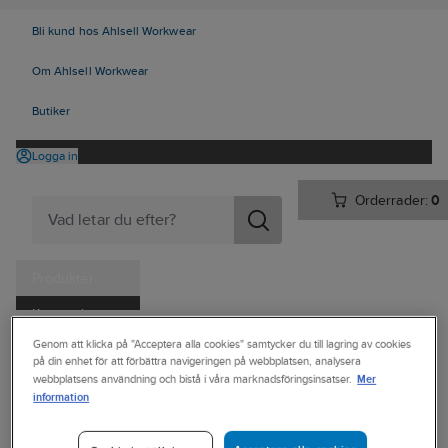
Bli kund hos Ahlsell Workwear
Om Ahlsell Workwear
Butiker
Logga in
Orderrader:
0
Produkter
Kampanjer
Ahlsell
Produkter
Verktyg & Maskiner
Fastighet och kontor
Genom att klicka på "Acceptera alla cookies" samtycker du till lagring av cookies
Tjänster
på din enhet för att förbättra navigeringen på webbplatsen, analysera
Utomhusmiljö
Mer
webbplatsens användning och bistå i våra marknadsföringsinsatser.
Kataloger
information
IRONSIDE
Handla hos oss
Tält