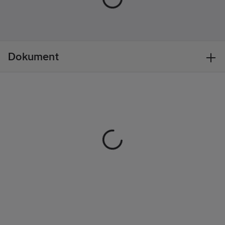
runt halsen eller fästas
Ja
på hjälmar med
Batterityp:
hjälmfäste (tillbehör).
Micro
Levereras med tre
(R03/AAA)
AAA-standardbatterier
Total vikt:
Dokument
och är kompatibel
105
g
med det
Antal
uppladdningsbara
batterier:
3
CORE-batteriet tack
Batterier
vare HYBRID
medföljer:
Ja
CONCEPT-designen.
Artikelnr:
46082768
Lev.
E069AA00
artikelnr:
Ean
3342540840188
artikelnr:
Materialklass
TF765A
Detta är ett
alternativ till
56093884