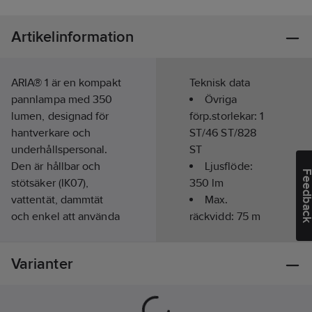
Artikelinformation
ARIA® 1 är en kompakt
Teknisk data
pannlampa med 350
Övriga
lumen, designad för
förp.storlekar:
1
hantverkare och
ST/46 ST/828
underhållspersonal.
ST
Den är hållbar och
Ljusflöde:
Feedba
stötsäker (IK07),
350
lm
vattentät, dammtät
Max.
och enkel att använda
räckvidd:
75
m
med en knapp för alla
funktioner. Det jämna
Kapslingsklass
Varianter
ljuset ger bekväm
(IP):
IP67
närbelysning. Lampan
kan bäras på huvudet,
Uppladdningsbar: