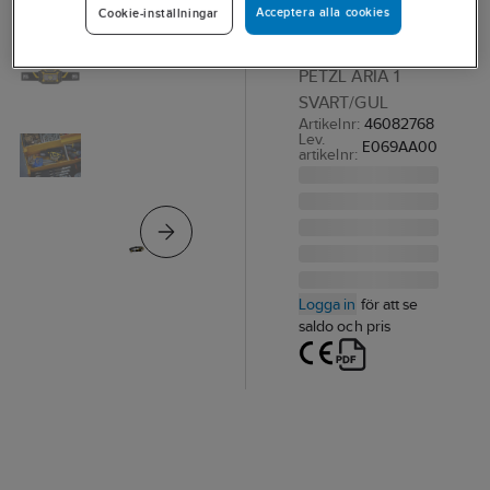
Acceptera alla cookies
Cookie-inställningar
Petzl Aria 1
PANNLAMPA
PETZL ARIA 1
SVART/GUL
Artikelnr:
46082768
Lev.
E069AA00
artikelnr:
Logga in
för att se
saldo och pris