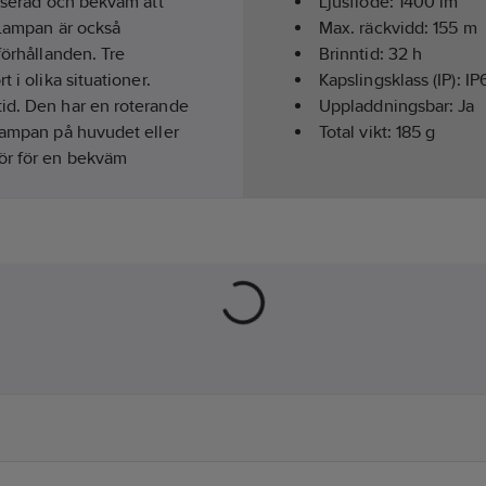
anserad och bekväm att
Ljusflöde:
1400
lm
 Lampan är också
Max. räckvidd:
155
m
förhållanden. Tre
Brinntid:
32 h
 i olika situationer.
Kapslingsklass (IP):
IP
tid. Den har en roterande
Uppladdningsbar:
Ja
 lampan på huvudet eller
Total vikt:
185
g
hör för en bekväm
h utbytbart.