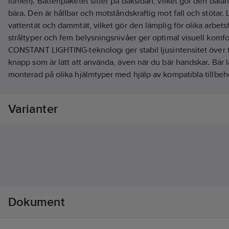
lumen). Batteripaketet sitter på baksidan, vilket gör den bal
bära. Den är hållbar och motståndskraftig mot fall och stötar.
vattentät och dammtät, vilket gör den lämplig för olika arbets
stråltyper och fem belysningsnivåer ger optimal visuell komfort
CONSTANT LIGHTING-teknologi ger stabil ljusintensitet över 
knapp som är lätt att använda, även när du bär handskar. Bär
monterad på olika hjälmtyper med hjälp av kompatibla tillbe
lösning. Uppladdningsbar via USB-C, batteriet är avtagbart oc
Artikelnr:
72442269
Varianter
Lev. artikelnr:
E004BA00
Ean artikelnr:
3342540842588
Materialklass
TF765A
Dokument