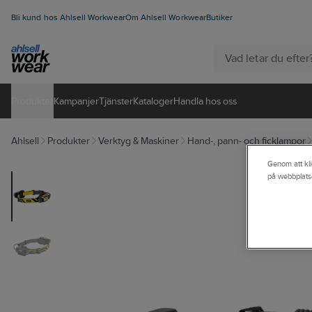
Bli kund hos Ahlsell Workwear
Om Ahlsell Workwear
Butiker
Produkter
Kampanjer
Tjänster
Kataloger
Handla hos oss
Ahlsell
Produkter
Verktyg & Maskiner
Hand-, pann- och ficklampor
Genom att kli
på webbplats