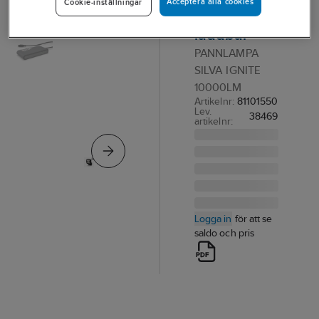
Acceptera alla cookies
Cookie-inställningar
Silva Ignite
laddbar
PANNLAMPA
SILVA IGNITE
10000LM
Artikelnr:
81101550
Lev.
38469
artikelnr:
Logga in
för att se
saldo och pris