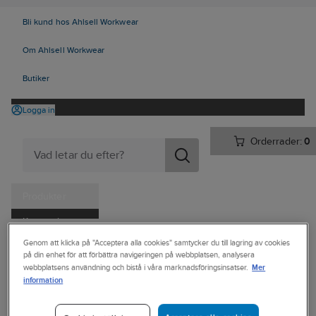
Bli kund hos Ahlsell Workwear
Om Ahlsell Workwear
Butiker
Logga in
Orderrader:
0
Produkter
Kampanjer
Ahlsell
Produkter
Verktyg & Maskiner
Genom att klicka på "Acceptera alla cookies" samtycker du till lagring av cookies
Tjänster
på din enhet för att förbättra navigeringen på webbplatsen, analysera
Hand-, pann- och ficklampor
Pannlampor
Mer
webbplatsens användning och bistå i våra marknadsföringsinsatser.
Kataloger
information
SILVA PRO
Handla hos oss
Pannlampa