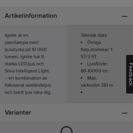
Artikelinformation
Ignite är en
Teknisk data
pannlampa med
Övriga
ljusstyrka på 10 000
förp.storlekar:
1
lumen. Ignite har 8
ST/3 ST
starka LED-ljus och
Ljusflöde:
Feedba
Silva Intelligent Light
80-10000
lm
– en kombination av
Max.
fokuserat avståndsljus
räckvidd:
310
m
och brett ljus nära dig.
Lampan har 5 olika
Kapslingsklass
ljuslägen som sträcker
(IP):
IPX5
Varianter
sig från 80 till 10 000
lumen. Detta för att
Uppladdningsbar:
kunna optimera ljuset
Ja