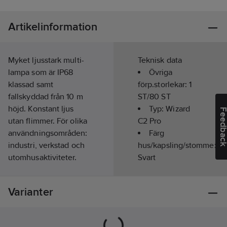
Artikelinformation
Myket ljusstark multi-
Teknisk data
lampa som är IP68
Övriga
klassad samt
förp.storlekar:
1
fallskyddad från 10 m
ST/80 ST
höjd. Konstant ljus
Typ:
Wizard
Feedba
utan flimmer. För olika
C2 Pro
användningsområden:
Färg
industri, verkstad och
hus/kapsling/stomme:
utomhusaktiviteter.
Svart
Enkel
Ljusflöde:
enhandsmanövrering,
2500
lm
Varianter
tillförlitligt huvudfäste
Max.
för löpande. Lampan
räckvidd:
131
m
kan enkelt installeras,
Brinntid:
2.4