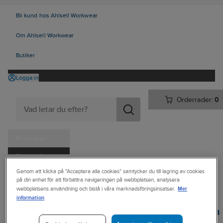
Bli kund hos Ahlsell Workwear
Om Ahlsell Workwear
Butiker
Logga in
Orderrader:
0
Produkter
Kampanjer
Ahlsell
Produkter
Verktyg & Maskiner
Genom att klicka på "Acceptera alla cookies" samtycker du till lagring av cookies
Tjänster
på din enhet för att förbättra navigeringen på webbplatsen, analysera
Hand-, pann- och ficklampor
Pannlampor
Mer
webbplatsens användning och bistå i våra marknadsföringsinsatser.
Kataloger
information
Vinkelpannlampa
Handla hos oss