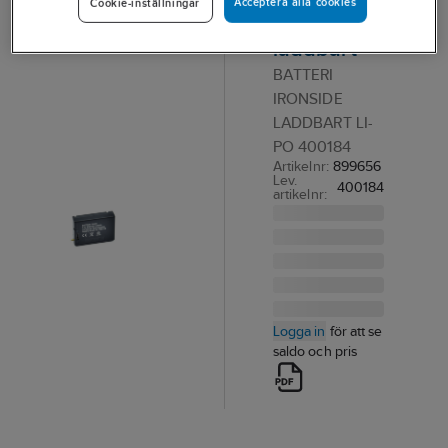
Acceptera alla cookies
Cookie-inställningar
Ironside
laddbart
BATTERI
IRONSIDE
LADDBART LI-
PO 400184
Artikelnr:
899656
Lev.
400184
artikelnr:
Logga in
för att se
saldo och pris