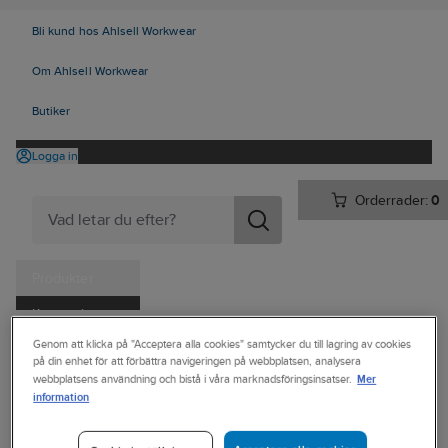
Bli kund hos Ahlsell Workwear
Om Ahlsell Workwear
Butiker
Logga in
Orderrader:
0
Produkter
Kampanjer
Ahlsell
Produkter
Verktyg & Maskiner
Genom att klicka på "Acceptera alla cookies" samtycker du till lagring av cookies
Tjänster
på din enhet för att förbättra navigeringen på webbplatsen, analysera
Hand-, pann- och ficklampor
Tillbehör till hand- och pannlampor
Mer
webbplatsens användning och bistå i våra marknadsföringsinsatser.
Kataloger
information
IRONSIDE
Handla hos oss
Batteri