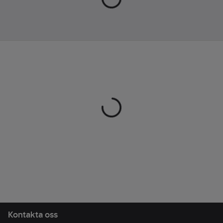
Ean
3394664001846
artikelnr:
Materialklass
TF761A
Kontakta oss