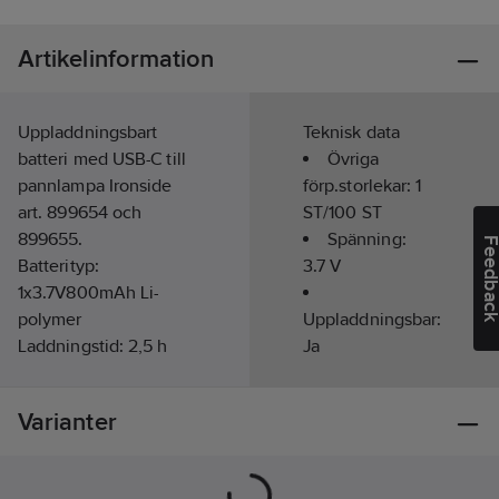
Artikelinformation
Uppladdningsbart
Teknisk data
batteri med USB-C till
Övriga
pannlampa Ironside
förp.storlekar:
1
art. 899654 och
ST/100 ST
899655.
Spänning:
Feedba
Batterityp:
3.7
V
1x3.7V800mAh Li-
polymer
Uppladdningsbar:
Laddningstid: 2,5 h
Ja
Kapacitet: 300 cykler
Vikt:
20
g
(~80% därefter)
Varianter
Mått: 42x31x10 mm
Artikelnr:
899656
Lev. artikelnr:
400184