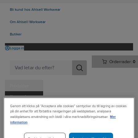
Bli kund hos Ahlsell Workwear
Om Ahlsell Workwear
Butiker
Logga in
Orderrader:
0
Produkter
Kampanjer
Ahlsell
Produkter
Verktyg & Maskiner
Genom att klicka på "Acceptera alla cookies" samtycker du till lagring av cookies
Tjänster
på din enhet för att förbättra navigeringen på webbplatsen, analysera
Hand-, pann- och ficklampor
Uppladdningsbara handlampor
Mer
webbplatsens användning och bistå i våra marknadsföringsinsatser.
Kataloger
information
NEBO
Handla hos oss
Handlampa