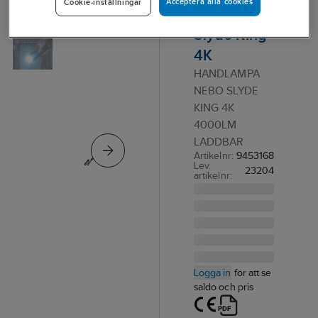
Acceptera alla cookies
Cookie-inställningar
NEBO
Slyde King
4K
HANDLAMPA
NEBO SLYDE
KING 4K
4000LM
LADDBAR
Artikelnr:
9453168
Lev.
23204
artikelnr:
Logga in
för att se
saldo och pris