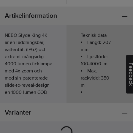
Artikelinformation
NEBO Slyde King 4K
Teknisk data
är en laddningsbar,
Längd:
207
vattentätt (IP67) och
mm
extremt mångsidig
Ljusflöde:
4000 lumen ficklampa
100-4000
lm
Feedba
med 4x zoom och
Max.
med sin patenterade
räckvidd:
350
slide-to-reveal-design
m
en 1000 lumen COB
arbetslampa samt en
Kapslingsklass
röd arbetslampa. Varje
(IP):
IPX7
Varianter
ljusläge kan dimmas
steglöst med
Uppladdningsbar:
programmerbart
Ja