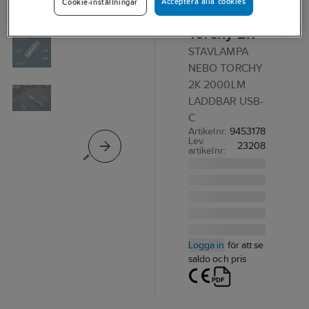
Acceptera alla cookies
Cookie-inställningar
NEBO
Torchy 2K
STAVLAMPA
NEBO TORCHY
2K 2000LM
LADDBAR USB-
C
Artikelnr:
9453178
Lev.
23208
artikelnr:
Logga in
för att se
saldo och pris