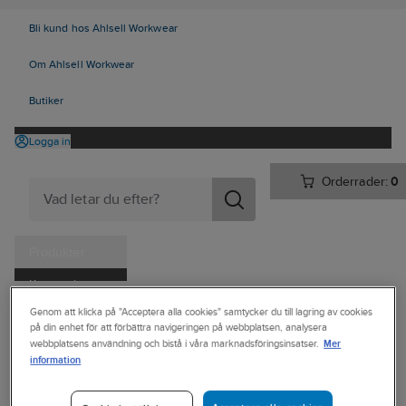
Bli kund hos Ahlsell Workwear
Om Ahlsell Workwear
Butiker
Logga in
Orderrader:
0
Produkter
Kampanjer
Ahlsell
Produkter
Verktyg & Maskiner
Genom att klicka på "Acceptera alla cookies" samtycker du till lagring av cookies
Tjänster
på din enhet för att förbättra navigeringen på webbplatsen, analysera
Hand-, pann- och ficklampor
Uppladdningsbara handlampor
Mer
webbplatsens användning och bistå i våra marknadsföringsinsatser.
Kataloger
information
NEBO
Handla hos oss
Stavlampa