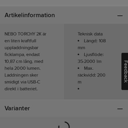
Artikelinformation
NEBO TORCHY 2K är
Teknisk data
en liten kraftfull
Längd:
108
uppladdningsbar
mm
ficklampa, endast
Ljusflöde:
10,87 cm lång, med
35-2000
lm
Feedba
hela 2000 lumen.
Max.
Laddningen sker
räckvidd:
200
smidigt via USB-C
m
direkt i batteriet.
(Extra batteri utan
Kapslingsklass
USB-C port finns som
(IP):
IPX6
Varianter
tillbehör på art.nr
71322460, men
Uppladdningsbar:
behöver då laddas i
Ja