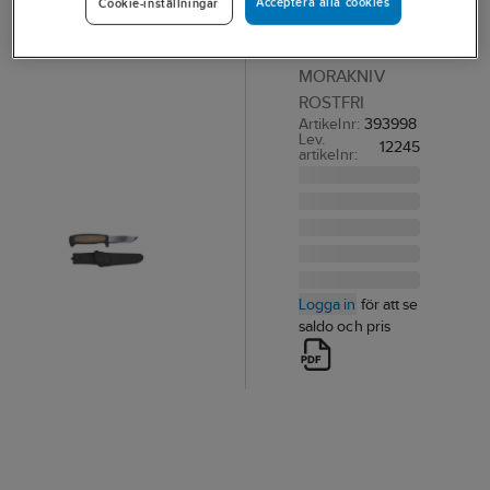
Acceptera alla cookies
Cookie-inställningar
Morakniv
REPKNIV
MORAKNIV
ROSTFRI
Artikelnr:
393998
Lev.
12245
artikelnr:
Logga in
för att se
saldo och pris