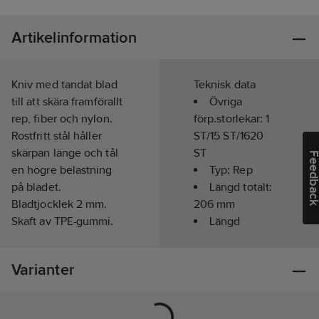
Artikelinformation
Kniv med tandat blad
Teknisk data
till att skära framförallt
Övriga
rep, fiber och nylon.
förp.storlekar:
1
Rostfritt stål håller
ST/15 ST/1620
skärpan länge och tål
ST
Feedba
en högre belastning
Typ:
Rep
på bladet.
Längd totalt:
Bladtjocklek 2 mm.
206
mm
Skaft av TPE-gummi.
Längd
Artikelnr:
393998
klinga/blad:
91
Lev. artikelnr:
12245
mm
Varianter
Ean
7391846015123
artikelnr:
Greppdesign:
Materialklass
TF2630
2-komponents