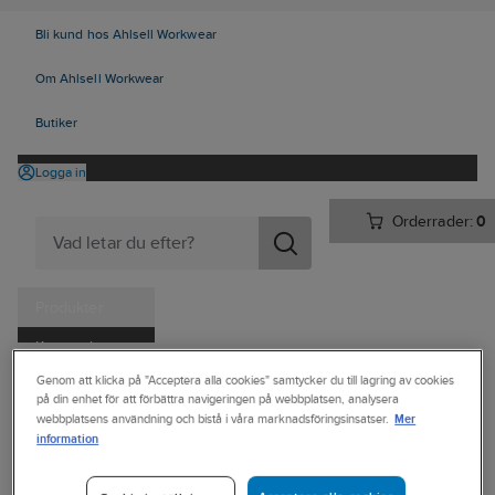
Bli kund hos Ahlsell Workwear
Om Ahlsell Workwear
Butiker
Logga in
Orderrader:
0
Produkter
Kampanjer
Ahlsell
Produkter
Verktyg & Maskiner
Handverktyg
Knivar
Genom att klicka på "Acceptera alla cookies" samtycker du till lagring av cookies
Tjänster
på din enhet för att förbättra navigeringen på webbplatsen, analysera
Knivar övriga
Mer
webbplatsens användning och bistå i våra marknadsföringsinsatser.
Kataloger
information
MORAKNIV
Handla hos oss
Repkniv