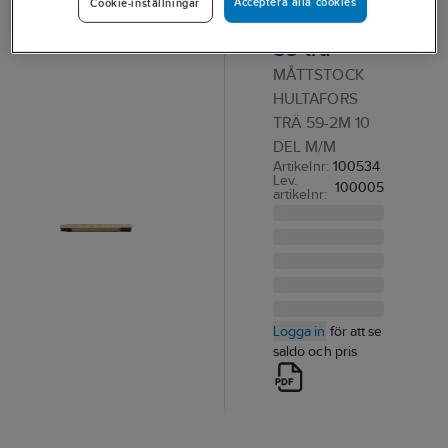
Acceptera alla cookies
Cookie-inställningar
Hultafors
59 trä
MÅTTSTOCK
HULTAFORS
TRÄ 59-2M 10
DEL M/M
Artikelnr:
100534
Lev.
100005
artikelnr:
Logga in
för att se
saldo och pris