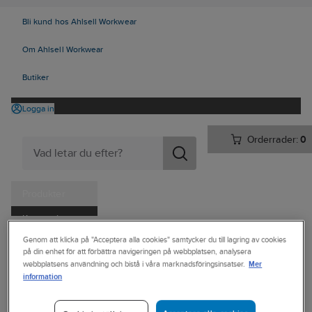
Bli kund hos Ahlsell Workwear
Om Ahlsell Workwear
Butiker
Logga in
Orderrader:
0
Produkter
Kampanjer
Ahlsell
Produkter
Verktyg & Maskiner
Mät- och märkverktyg
Genom att klicka på "Acceptera alla cookies" samtycker du till lagring av cookies
Tjänster
på din enhet för att förbättra navigeringen på webbplatsen, analysera
Mätverktyg
Måttstockar
Mer
webbplatsens användning och bistå i våra marknadsföringsinsatser.
Kataloger
information
HULTAFORS
Handla hos oss
Måttstock