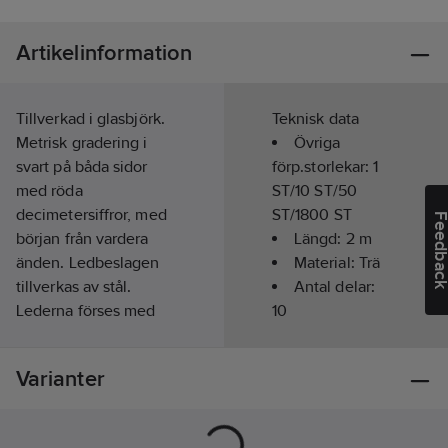
Artikelinformation
Tillverkad i glasbjörk.
Teknisk data
Metrisk gradering i
Övriga
svart på båda sidor
förp.storlekar:
1
med röda
ST/10 ST/50
decimetersiffror, med
ST/1800 ST
Feedba
början från vardera
Längd:
2
m
änden. Ledbeslagen
Material:
Trä
tillverkas av stål.
Antal delar:
Lederna förses med
10
hypoidolja för lång
livslängd. Ytbehandlad
Noggrannhet:
0
Varianter
två gånger, även
mm/m
under lederna.
Antal
Tolerans enligt SS 64
vikleder:
9