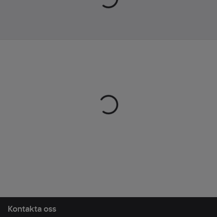
11 14. Typgodkänd
Utförande:
enligt EU klass III.
m/m
Artikelnr:
100534
Typ:
59
Lev. artikelnr:
100005
Med
Ean
djupmätare:
7317841000018
artikelnr:
Nej
Materialklass
TI1001
Skala i tum:
Nej
Skala i mm:
Ja
Kontakta oss