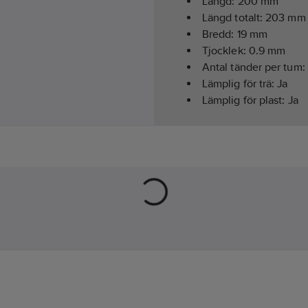
Längd:
200
mm
Längd totalt:
203
mm
Bredd:
19
mm
Tjocklek:
0.9
mm
Antal tänder per tum:
Lämplig för trä:
Ja
Lämplig för plast:
Ja
Lämplig för metall:
Ja