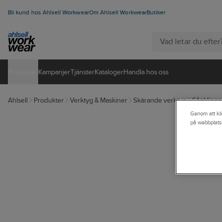
Bli kund hos Ahlsell Workwear
Om Ahlsell Workwear
Butiker
Produkter
Kampanjer
Tjänster
Kataloger
Handla hos oss
Ahlsell
Produkter
Verktyg & Maskiner
Skärande verktyg
Sågklinga
Genom att kli
på webbplats