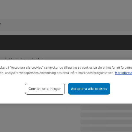
 - sågblad
Tigersågblad
cka på "Acceptera alla cookies" samtycker du till lagring av cookies på din enhet för att förbätt
Mer informa
en, analysera webbplatsens användning och bistå i våra marknadsföringsinsatser.
LENOX
Tigersågblad Le
Acceptera alla cookies
Cookie-inställningar
TIGERSÅGBLAD LENOX 8
Artikelnr:
5110080J
Lev. artikelnr:
20580810R