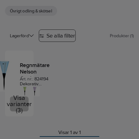
Övrigt odling & skötsel
Se alla filter
Lagerförd
Produkter (1)
Regnmätare
Nelson
Garden
Art. nr.:
824194
Cone
Dekorativ
regnmätare
som mäter upp
Visa
till 50 mm.
varianter
Levereras med
(3)
ett svart
fotstativ med
en höjd på 80
cm.
Visar 1 av 1