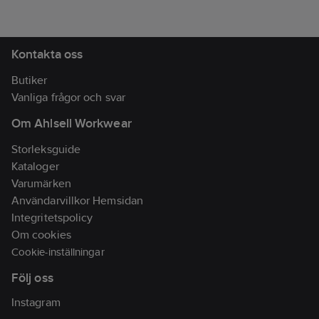
internettäckningen för
Utrustad med
förbättra täckningen. Den
dina abonnenter.
10/100/1000 Mbps-portar,
uppgraderade Wi-Fi 6-
Dubbla SIM-kortplatser
utökar din
standarden har nedlänk och
ger redundans och
nätverkskapacitet
upplänk MU-MIMO och OFDMA,
Kontakta oss
håller enheten alltid
avsevärt, vilket möjliggör
vilket ger upp till 8X (2,4 GHz) till
online. Båda SIM-
omedelbar överföring av
16X (5 GHz) större
Butiker
kortplatserna kan fyllas,
stora filer. Den kraftfulla
nätverkskapacitet för att vara
Vanliga frågor och svar
du kan välja om du vill
processorn med dubbla
mer lyhörd vid tung användning.
använda SIM-kort 1 eller
kärnor säkerställer smidig
Om Ahlsell Workwear
SIM-kort 2, eller
4K UHD-strömning till
- Supersnabb AX3000 Wi-Fi 6
automatiskt val av Cudy
smarta TV-apparater,
- 1,3 GHz Dual-Core Cortex-A53
Storleksguide
LT700.
mobila enheter och
CPU
spelkonsoler utan
- 4x 10/100/1000 Mbps Ethernet-
Kataloger
Ställ in WAN/LAN-
buffring. Med inbyggd
portar
Varumärken
porten som WAN för att
VPN kan den här routern
- 160 MHz kanalbredd
Användarvillkor Hemsidan
Cudy ska kunna
enkelt upprätta en
-
använda det fasta
anslutning till VPN-
Wireguard/OpenVPN/L2TP/PPTP
Integritetspolicy
internet från WAN, och
servern för att
VPN-server och klient
Om cookies
3G/4G-anslutningen
transportera all din
fungerar som en
onlinedata och trafik och
Fler funktioner:
Cookie-inställningar
säkerhetskopia för att
samtidigt säkra den med
Följ oss
ge dig en hållbar och
sin kryptering. DDNS-
Wi-Fi Router
pålitlig
funktionen löser
När Internetåtkomst från DSL
Instagram
internetanslutning.
problemet med att byta IP-
eller kabelmodem är tillgänglig
Extern SMA-
adresser för bostäder.
för en användare men fler