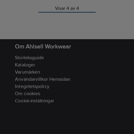
• Integrerat kabelhanteringss
Visar 4 av 4
lindar och samlar överflödig k
bakom laddningshuvudet för a
säkerställa en ren instrument
• Monteringshuvudet är monte
en kulled som gör att du enkel
Om Ahlsell Workwear
justera vinkeln.
Storleksguide
• Fästs säkert på ett fönster ell
instrumentbräda med StickGri
Kataloger
sugkoppsbas.
Varumärken
Användarvillkor Hemsidan
Ingår: MagicMount Elite Charg
telefonhållare för
Integritetspolicy
fönster/instrumentbräda,
Om cookies
dubbelportad 40 W USB-C-bill
Cookie-inställningar
2 kabelklämmor,
alkoholrengöringsservett.