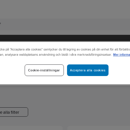
cka på "Acceptera alla cookies" samtycker du till lagring av cookies på din enhet för att förbätt
Mer informa
en, analysera webbplatsens användning och bistå i våra marknadsföringsinsatser.
nik
Mobiltillbehör
Hållare
Hållare med trådlös laddning
Acceptera alla cookies
Cookie-inställningar
e alla filter