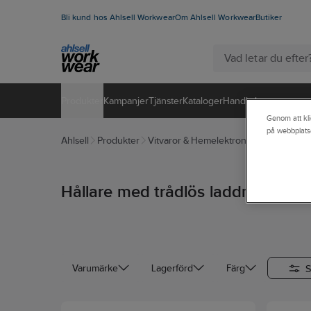
Bli kund hos Ahlsell Workwear
Om Ahlsell Workwear
Butiker
Produkter
Kampanjer
Tjänster
Kataloger
Handla hos oss
Genom att kli
på webbplats
Ahlsell
Produkter
Vitvaror & Hemelektronik
Hemelektro
Hållare med trådlös laddning
S
Varumärke
Lagerförd
Färg