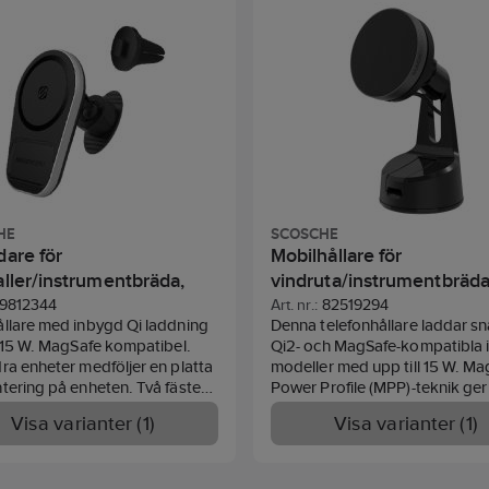
HE
SCOSCHE
dare för
Mobilhållare för
aller/instrumentbräda,
vindruta/instrumentbräda
fe, MagicMount™
MagicMount™ Charge Elit
9812344
Art. nr.:
82519294
llare med inbygd Qi laddning
Denna telefonhållare laddar s
l 15 W. MagSafe kompatibel.
Qi2- och MagSafe-kompatibla 
ra enheter medföljer en platta
modeller med upp till 15 W. Ma
tering på enheten. Två fästen
Power Profile (MPP)-teknik ger
å hållaren kan monteras i
magnetisk justering för Qi2-en
Visa varianter (1)
Visa varianter (1)
ller eller med 3M fäste. 360°
för förbättrad energieffektivitet
art huvud.
snabbare laddning och enkel
användning.