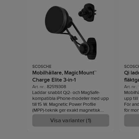
SCOSCHE
SCOSC
Mobilhållare, MagicMount™
Qi lad
Charge Elite 3-in-1
fläktg
MagSa
Art. nr.:
82519308
Art. nr.:
Laddar snabbt Qi2- och MagSafe-
Mobilhå
kompatibla iPhone-modeller med upp
upp til
till 15 W. Magnetic Power Profile
För and
(MPP)-teknik ger exakt magnetisk
för mon
justering för Qi2-enheter för
ingår s
Visa varianter (1)
förbättrad energieffektivitet,
fläktga
snabbare laddning och enkel
justerb
användning. Integrerat