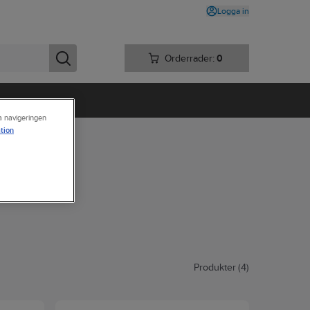
Logga in
Orderrader:
0
ra navigeringen
tion
Produkter (4)