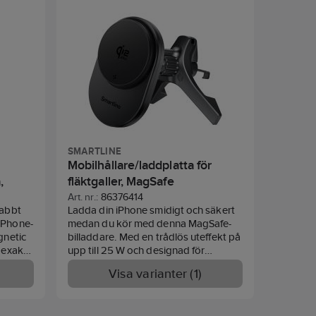
SMARTLINE
Mobilhållare/laddplatta för
,
fläktgaller, MagSafe
e
Art. nr.:
86376414
nabbt
Ladda din iPhone smidigt och säkert
iPhone-
medan du kör med denna MagSafe-
gnetic
billaddare. Med en trådlös uteffekt på
 exakt
upp till 25 W och designad för
heter
ventilationsgaller med platta blad,
Visa varianter (1)
,
erbjuder den en stabil och snabb
laddningsupplevelse. Perfekt för
modeller som iPhone 12 och senare.