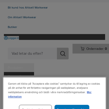
Bli kund hos Ahlsell Workwear
Om Ahlsell Workwear
Butiker
Logga in
Orderrader:
0
Produkter
Kampanjer
Ahlsell
Produkter
Arbetsplats
Förvaring
Väskor och lådor
Genom att klicka på "Acceptera alla cookies" samtycker du till lagring av cookies
Tjänster
på din enhet för att förbättra navigeringen på webbplatsen, analysera
Övriga väskor och bagar
Mer
webbplatsens användning och bistå i våra marknadsföringsinsatser.
Kataloger
information
Ryggsäck
Handla hos oss