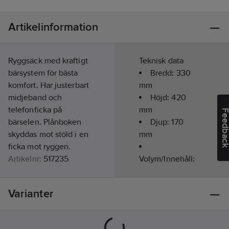
Artikelinformation
Ryggsäck med kraftigt
Teknisk data
bärsystem för bästa
Bredd:
330
komfort. Har justerbart
mm
midjeband och
Höjd:
420
telefonficka på
mm
Feedba
bärselen. Plånboken
Djup:
170
skyddas mot stöld i en
mm
ficka mot ryggen.
Artikelnr:
517235
Volym/Innehåll:
Lev.
23
l
040103-99-0
artikelnr:
Färg:
Svart
Varianter
Ean
7332413368921
artikelnr:
Materialklass
TE466A