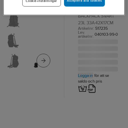
Clique
Acceptera alla cookies
Cookie-inställningar
RYGGSÄCK
BACKPACK SVART
23L 33A42X17CM
Artikelnr:
517235
Lev.
040103-99-0
artikelnr:
Logga in
för att se
saldo och pris