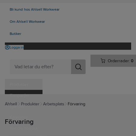
Bli kund hos Ahlsell Workwear
Om Ahlsell Workwear
Butiker
Logga in
Orderrader:
0
Produkter
Kampanjer
Ahlsell
Produkter
Arbetsplats
Förvaring
Tjänster
Kataloger
Förvaring
Handla hos oss