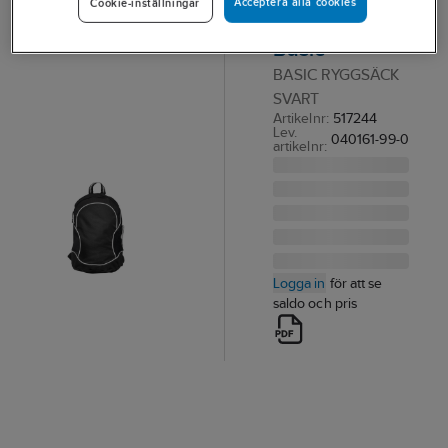
Acceptera alla cookies
Cookie-inställningar
New Wave
Basic
BASIC RYGGSÄCK
SVART
Artikelnr:
517244
Lev.
040161-99-0
artikelnr:
Logga in
för att se
saldo och pris