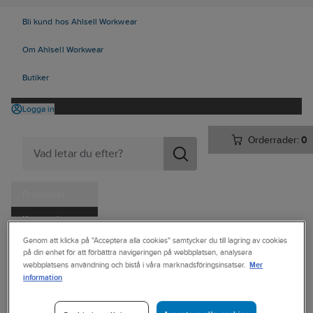
Bli kund hos Ahlsell Workwear
Om Ahlsell Workwear
Butiker
Logga in
Orderrader:
0
Produkter
Kampanjer
Ahlsell
Produkter
Arbetsplats
Förvaring
Väskor och lådor
Genom att klicka på "Acceptera alla cookies" samtycker du till lagring av cookies
Tjänster
på din enhet för att förbättra navigeringen på webbplatsen, analysera
Övriga väskor och bagar
Mer
webbplatsens användning och bistå i våra marknadsföringsinsatser.
Kataloger
information
NEW WAVE
Handla hos oss
Ryggsäck