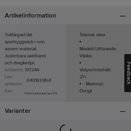
Artikelinformation
Tvåfärgad lätt
Teknisk data
sportryggsäck i non
woven material.
Modell/Utförande:
Justerbara axelband
Väska
och dragkedja.
Feedba
Artikelnr:
517244
Volym/Innehåll:
Lev.
21
l
040161-99-0
artikelnr:
Material:
Ean
Övrigt
7332413463077
artikelnr:
Färg:
Svart
Materialklass
TE466B
Varianter