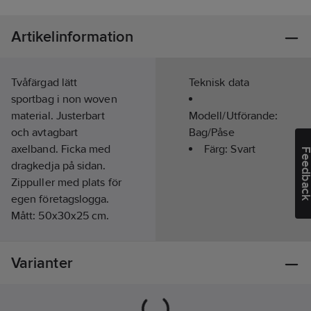
Artikelinformation
Tvåfärgad lätt
Teknisk data
sportbag i non woven
material. Justerbart
Modell/Utförande:
och avtagbart
Bag/Påse
axelband. Ficka med
Färg:
Svart
Feedba
dragkedja på sidan.
Zippuller med plats för
egen företagslogga.
Mått: 50x30x25 cm.
Material:
Non woven
95g och 600D
Varianter
polyester.
Tvättråd:
Tvätta för hand.
Artikelnr:
517249