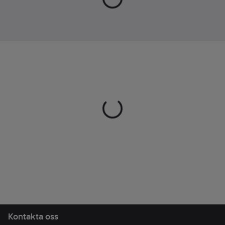
Lev.
040162-99-0
artikelnr:
Ean
7332413463107
artikelnr:
Materialklass
TE466B
Kontakta oss