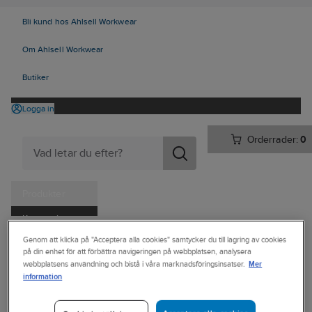
Bli kund hos Ahlsell Workwear
Om Ahlsell Workwear
Butiker
Logga in
Orderrader:
0
Produkter
Kampanjer
Ahlsell
Produkter
Arbetsplats
Förvaring
Väskor och lådor
Genom att klicka på "Acceptera alla cookies" samtycker du till lagring av cookies
Tjänster
på din enhet för att förbättra navigeringen på webbplatsen, analysera
Övriga väskor och bagar
Mer
webbplatsens användning och bistå i våra marknadsföringsinsatser.
Kataloger
information
CLIQUE
Handla hos oss
Sportbag