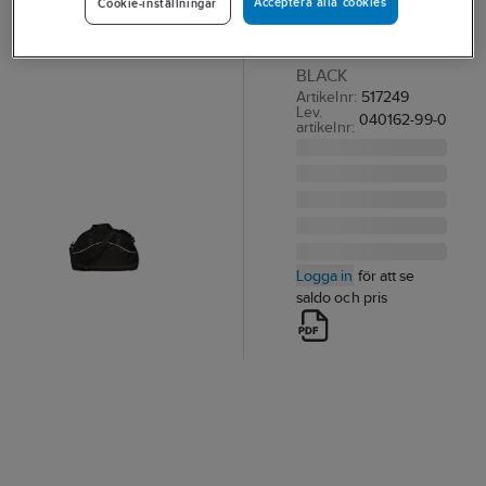
Acceptera alla cookies
Cookie-inställningar
Basic Clique
BASIC SPORTBAG
BLACK
Artikelnr:
517249
Lev.
040162-99-0
artikelnr:
Logga in
för att se
saldo och pris